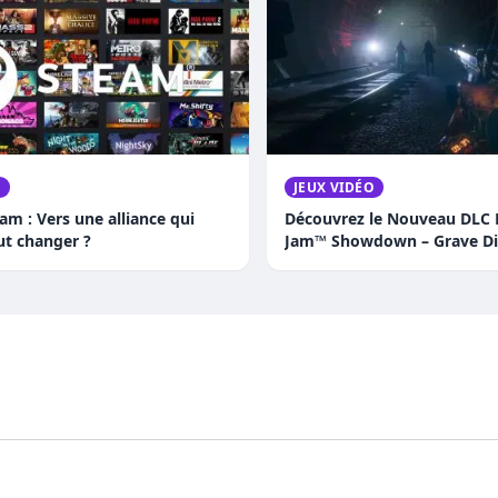
O
JEUX VIDÉO
am : Vers une alliance qui
Découvrez le Nouveau DLC
ut changer ?
Jam™ Showdown – Grave Di
: Trois Versions Épiques du
Légendaire !