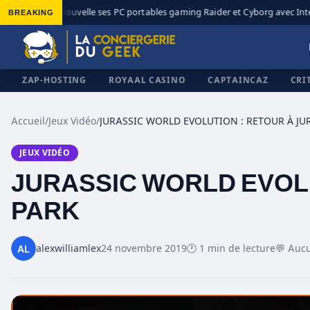
BREAKING
MSI renouvelle ses PC portables gaming Raider et Cyborg avec Intel 
◆
ZAP-HOSTING
ROYAAL CASINO
CAPTAINCAZ
CRI
Accueil
/
Jeux Vidéo
/
JEUX VIDÉO
✕
JURASSIC WORLD EVOLU
PARK
alexwilliamlex
24 novembre 2019
🕐 1 min de lecture
💬 Auc