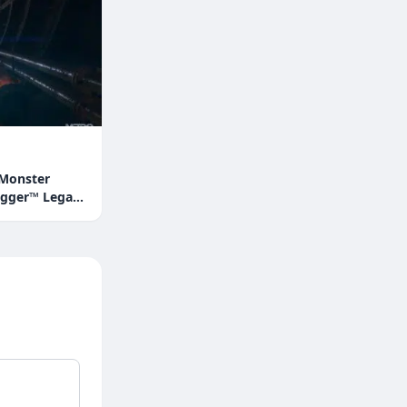
 Monster
gger™ Legacy
 Camion