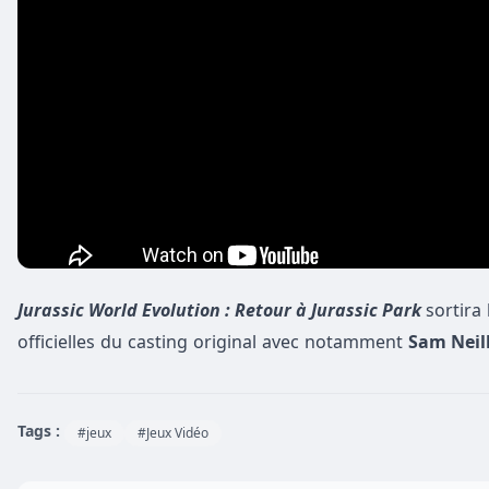
Jurassic World Evolution : Retour à Jurassic Park
sortira
officielles du casting original avec notamment
Sam Neill
Tags :
#jeux
#Jeux Vidéo