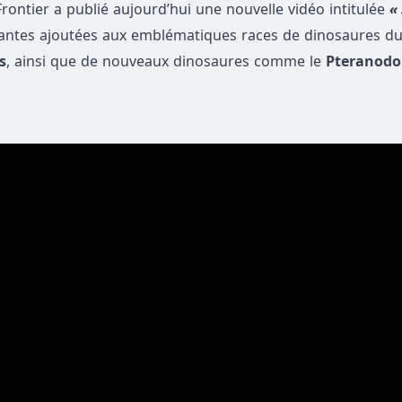
ontier a publié aujourd’hui une nouvelle vidéo intitulée
«
iantes ajoutées aux emblématiques races de dinosaures du 
s
, ainsi que de nouveaux dinosaures comme le
Pteranodon