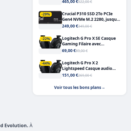
Tout-en-Un, Bluetooth et
465,00 €
522,00 €
Double USB-C
Crucial P310 SSD 2To PCIe
-29%
Gen4 NVMe M.2 2280, jusqu’à
7.100 Mo/s
249,00 €
349,00 €
Logitech G Pro X SE Casque
-22%
Gaming Filaire avec
Microphone Micro
69,00 €
89,00 €
détachable DTS Headphone X
7.1
Logitech G Pro X 2
-44%
Lightspeed Casque audio
bluetooth
151,00 €
269,00 €
Voir tous les bons plans
→
ld Evolution.
À