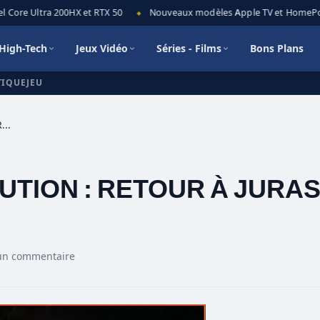
Core Ultra 200HX et RTX 50
Nouveaux modèles Apple TV et HomePod mi
◆
High-Tech
Jeux Vidéo
Séries - Films
Bons Plans
TIQUEJEU
JURASSIC WORLD EVOLUTION : RETOUR À JURASSIC PARK
TION : RETOUR À JURAS
un commentaire