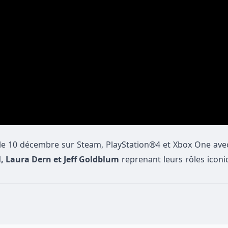
 le 10 décembre sur Steam, PlayStation®4 et Xbox One avec
, Laura Dern et Jeff Goldblum
reprenant leurs rôles icon