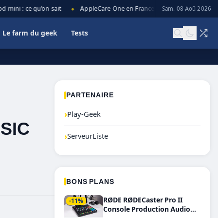
ni : ce qu’on sait
AppleCare One en France : prix, couverture et lim
Sam. 08 Aoû 2026
◆
Le farm du geek
Tests
PARTENAIRE
›
Play-Geek
SIC
›
ServeurListe
BONS PLANS
RØDE RØDECaster Pro II
-11%
Console Production Audio