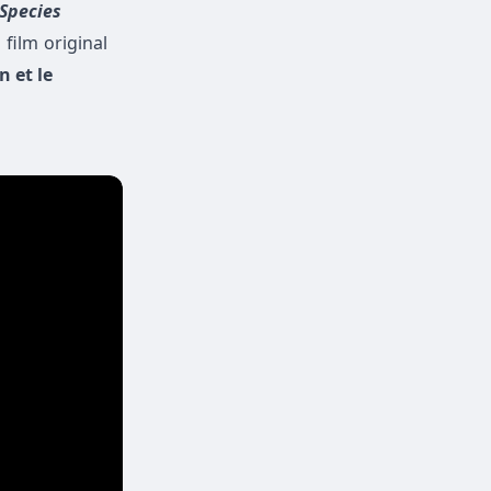
 Species
film original
 et le