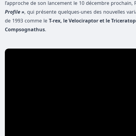
l’approche de son lancement le 10 décembre prochain, Fr
Profile »
, qui présente quelques-unes des nouvelles var
de 1993 comme le
T-rex, le Velociraptor et le Triceratop
Compsognathus
.