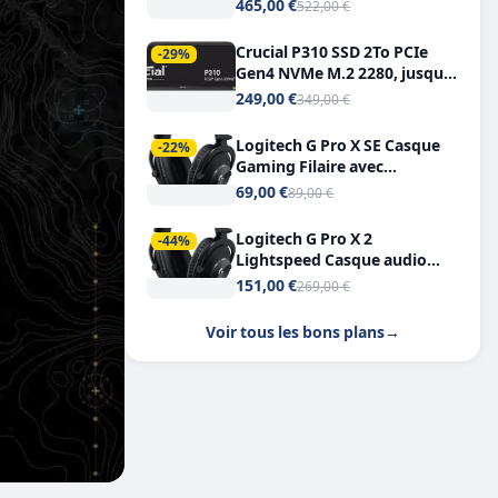
Tout-en-Un, Bluetooth et
465,00 €
522,00 €
Double USB-C
Crucial P310 SSD 2To PCIe
-29%
Gen4 NVMe M.2 2280, jusqu’à
7.100 Mo/s
249,00 €
349,00 €
Logitech G Pro X SE Casque
-22%
Gaming Filaire avec
Microphone Micro
69,00 €
89,00 €
détachable DTS Headphone X
7.1
Logitech G Pro X 2
-44%
Lightspeed Casque audio
bluetooth
151,00 €
269,00 €
Voir tous les bons plans
→