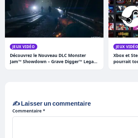
JEUX VIDÉO
JEUX VIDÉ
Découvrez le Nouveau DLC Monster
Xbox et Ste
Jam™ Showdown – Grave Digger™ Legacy
pourrait to
: Trois Versions Épiques du Camion
Légendaire !
✍️ Laisser un commentaire
Commentaire *