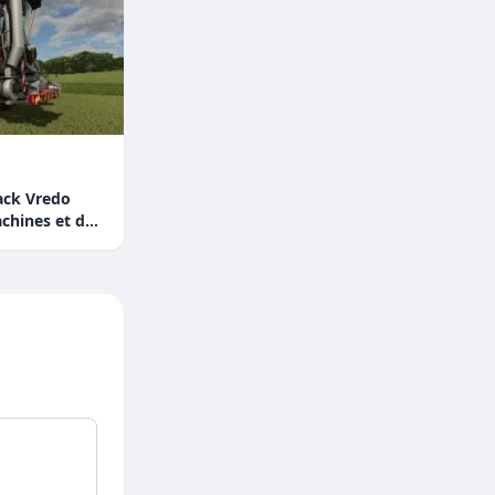
ack Vredo
achines et des