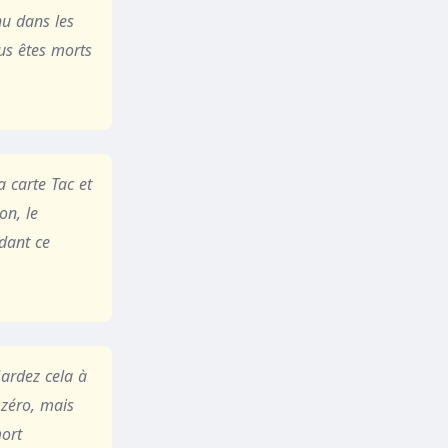
nu dans les
us êtes morts
a carte Tac et
on, le
ndant ce
Gardez cela à
 zéro, mais
mort