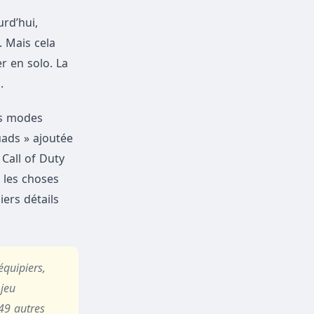
rd’hui,
. Mais cela
r en solo. La
.
es modes
uads » ajoutée
 Call of Duty
 les choses
ers détails
équipiers,
 jeu
149 autres