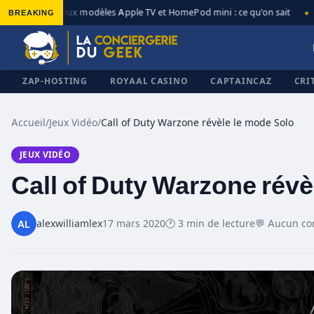
BREAKING
Nouveaux modèles Apple TV et HomePod mini : ce qu’on sait
A
◆
◆
ZAP-HOSTING
ROYAAL CASINO
CAPTAINCAZ
CRI
Accueil
/
Jeux Vidéo
/
Call of Duty Warzone révèle le mode Solo
JEUX VIDÉO
✕
Call of Duty Warzone révè
alexwilliamlex
17 mars 2020
🕐 3 min de lecture
💬 Aucun c