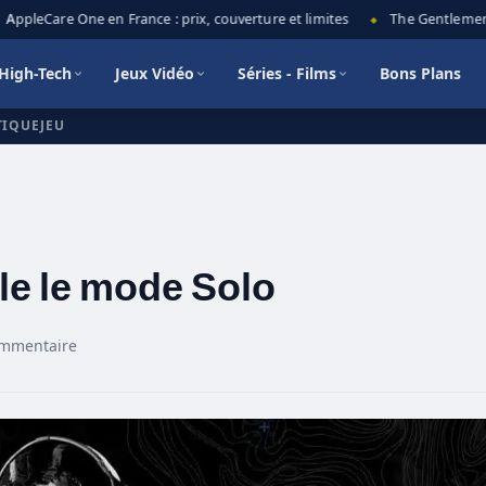
ppleCare One en France : prix, couverture et limites
The Gentlemen sai
◆
High-Tech
Jeux Vidéo
Séries - Films
Bons Plans
TIQUEJEU
le le mode Solo
ommentaire