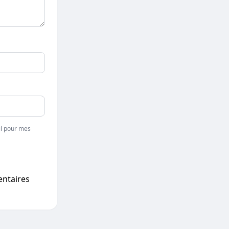
l pour mes
entaires