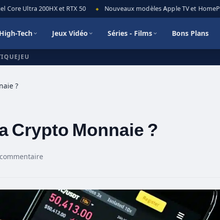
 Core Ultra 200HX et RTX 50
Nouveaux modèles Apple TV et HomePod mi
◆
High-Tech
Jeux Vidéo
Séries - Films
Bons Plans
TIQUEJEU
naie ?
a Crypto Monnaie ?
 commentaire