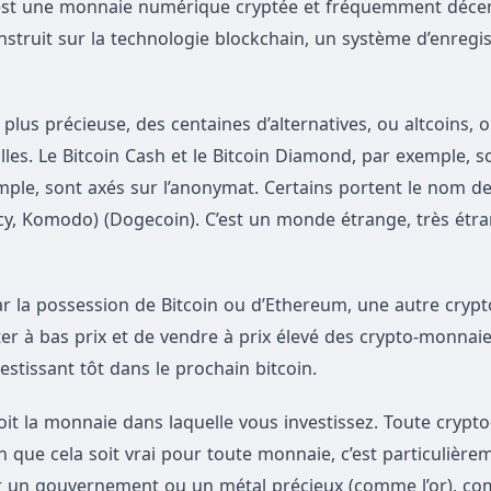
l, est une monnaie numérique cryptée et fréquemment décen
onstruit sur la technologie blockchain, un système d’enreg
 plus précieuse, des centaines d’alternatives, ou altcoins, on
lles. Le Bitcoin Cash et le Bitcoin Diamond, par exemple, s
ple, sont axés sur l’anonymat. Certains portent le nom de
y, Komodo) (Dogecoin). C’est un monde étrange, très étra
ar la possession de Bitcoin ou d’Ethereum, une autre cryp
ter à bas prix et de vendre à prix élevé des crypto-monnai
vestissant tôt dans le prochain bitcoin.
soit la monnaie dans laquelle vous investissez. Toute crypt
n que cela soit vrai pour toute monnaie, c’est particulière
ar un gouvernement ou un métal précieux (comme l’or), co