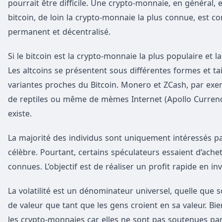
pourrait être difficile. Une crypto-monnaie, en généra
bitcoin, de loin la crypto-monnaie la plus connue, est c
permanent et décentralisé.
Si le bitcoin est la crypto-monnaie la plus populaire et la
Les altcoins se présentent sous différentes formes et tai
variantes proches du Bitcoin. Monero et ZCash, par exem
de reptiles ou même de mèmes Internet (Apollo Currenc
existe.
La majorité des individus sont uniquement intéressés p
célèbre. Pourtant, certains spéculateurs essaient d’ache
connues. L’objectif est de réaliser un profit rapide en in
La volatilité est un dénominateur universel, quelle que 
de valeur que tant que les gens croient en sa valeur. Bie
les crypto-monnaies car elles ne sont pas soutenues p