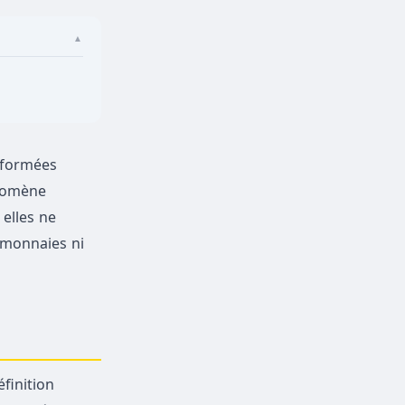
▲
informées
énomène
 elles ne
monnaies ni
éfinition