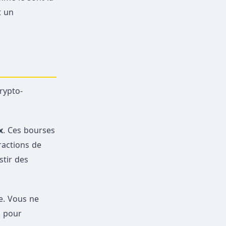
t un
rypto-
x
. Ces bourses
ractions de
stir des
e. Vous ne
s pour