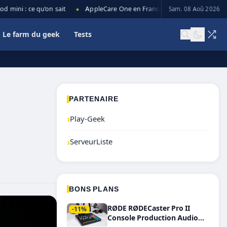
ni : ce qu’on sait
AppleCare One en France : prix, couverture et lim
Sam. 08 Aoû 2026
◆
Le farm du geek
Tests
PARTENAIRE
›
Play-Geek
›
ServeurListe
BONS PLANS
RØDE RØDECaster Pro II
-11%
Console Production Audio