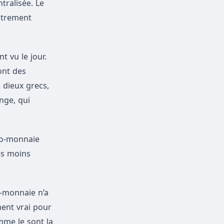
tralisée. Le
istrement
t vu le jour.
ont des
 dieux grecs,
nge, qui
to-monnaie
es moins
o-monnaie n’a
ment vrai pour
mme le sont la