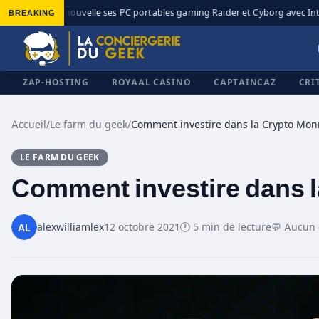
BREAKING
MSI renouvelle ses PC portables gaming Raider et Cyborg avec Intel
◆
ZAP-HOSTING
ROYAAL CASINO
CAPTAINCAZ
CRI
Accueil
/
Le farm du geek
/
Comment investire dans la Crypto Mon
LE FARM DU GEEK
✕
Comment investire dans l
alexwilliamlex
12 octobre 2021
🕐 5 min de lecture
💬 Aucun