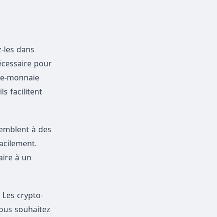
-les dans
écessaire pour
rte-monnaie
s facilitent
ssemblent à des
acilement.
aire à un
 Les crypto-
ous souhaitez