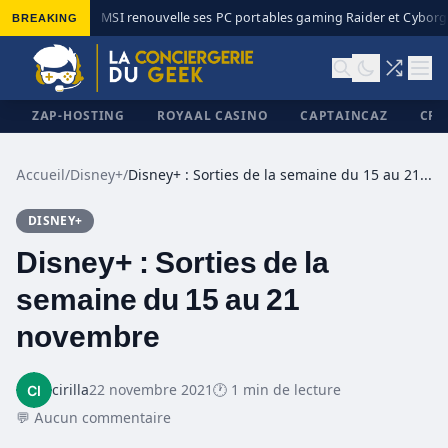
BREAKING
MSI renouvelle ses PC portables gaming Raider et Cyborg a
◆
ZAP-HOSTING
ROYAAL CASINO
CAPTAINCAZ
CRI
Accueil
/
Disney+
/
Disney+ : Sorties de la semaine du 15 au 21 novembre
DISNEY+
✕
Disney+ : Sorties de la
semaine du 15 au 21
novembre
cirilla
22 novembre 2021
🕐 1 min de lecture
💬 Aucun commentaire