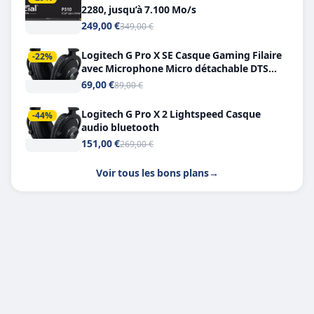
2280, jusqu’à 7.100 Mo/s
249,00 €
349,00 €
Logitech G Pro X SE Casque Gaming Filaire
-22%
avec Microphone Micro détachable DTS
Headphone X 7.1
69,00 €
89,00 €
Logitech G Pro X 2 Lightspeed Casque
-44%
audio bluetooth
151,00 €
269,00 €
Voir tous les bons plans
→