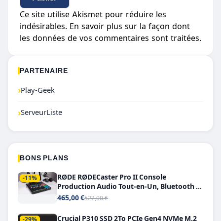
Ce site utilise Akismet pour réduire les
indésirables.
En savoir plus sur la façon dont
les données de vos commentaires sont traitées
.
PARTENAIRE
›
Play-Geek
›
ServeurListe
BONS PLANS
RØDE RØDECaster Pro II Console
-11%
Production Audio Tout-en-Un, Bluetooth et
Double USB-C
465,00 €
522,00 €
Crucial P310 SSD 2To PCIe Gen4 NVMe M.2
-29%