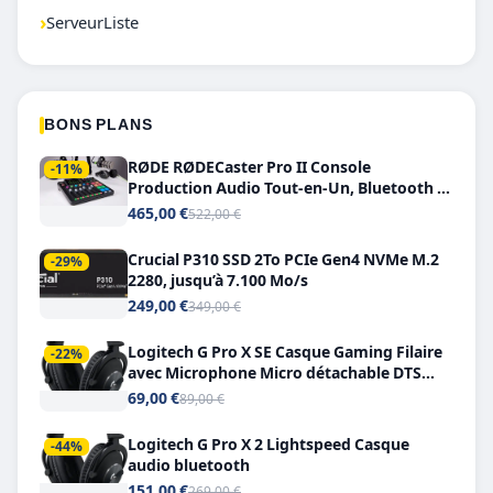
›
ServeurListe
BONS PLANS
RØDE RØDECaster Pro II Console
-11%
Production Audio Tout-en-Un, Bluetooth et
Double USB-C
465,00 €
522,00 €
Crucial P310 SSD 2To PCIe Gen4 NVMe M.2
-29%
2280, jusqu’à 7.100 Mo/s
249,00 €
349,00 €
Logitech G Pro X SE Casque Gaming Filaire
-22%
avec Microphone Micro détachable DTS
Headphone X 7.1
69,00 €
89,00 €
Logitech G Pro X 2 Lightspeed Casque
-44%
audio bluetooth
151,00 €
269,00 €