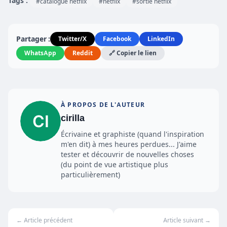
Tags :
#catalogue netflix
#netflix
#sortie netflix
Partager :
Twitter/X
Facebook
LinkedIn
WhatsApp
Reddit
🔗 Copier le lien
À PROPOS DE L'AUTEUR
cirilla
Écrivaine et graphiste (quand l'inspiration
m'en dit) à mes heures perdues... J'aime
tester et découvrir de nouvelles choses
(du point de vue artistique plus
particulièrement)
← Article précédent
Article suivant →