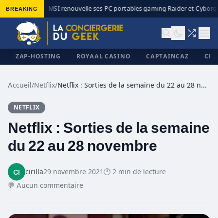
BREAKING
MSI renouvelle ses PC portables gaming Raider et Cyborg a
◆
ZAP-HOSTING
ROYAAL CASINO
CAPTAINCAZ
CRI
Accueil
/
Netflix
/
Netflix : Sorties de la semaine du 22 au 28 novembre
NETFLIX
✕
Netflix : Sorties de la semaine
du 22 au 28 novembre
cirilla
29 novembre 2021
🕐 2 min de lecture
💬 Aucun commentaire