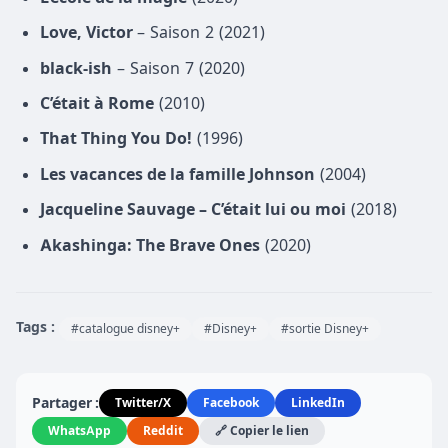
Love, Victor
– Saison 2 (2021)
black-ish
– Saison 7 (2020)
C’était à Rome
(2010)
That Thing You Do!
(1996)
Les vacances de la famille Johnson
(2004)
Jacqueline Sauvage – C’était lui ou moi
(2018)
Akashinga: The Brave Ones
(2020)
Tags :
#catalogue disney+
#Disney+
#sortie Disney+
Partager :
Twitter/X
Facebook
LinkedIn
WhatsApp
Reddit
🔗 Copier le lien