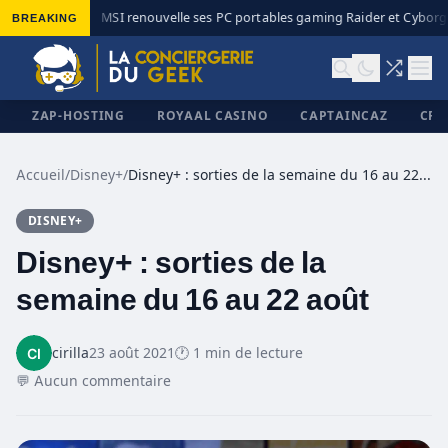
BREAKING
MSI renouvelle ses PC portables gaming Raider et Cyborg a
◆
ZAP-HOSTING
ROYAAL CASINO
CAPTAINCAZ
CRI
Accueil
/
Disney+
/
Disney+ : sorties de la semaine du 16 au 22 août
DISNEY+
✕
Disney+ : sorties de la
semaine du 16 au 22 août
cirilla
23 août 2021
🕐 1 min de lecture
💬 Aucun commentaire