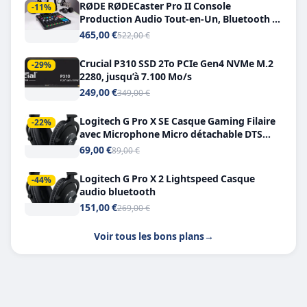
RØDE RØDECaster Pro II Console
-11%
Production Audio Tout-en-Un, Bluetooth et
Double USB-C
465,00 €
522,00 €
Crucial P310 SSD 2To PCIe Gen4 NVMe M.2
-29%
2280, jusqu’à 7.100 Mo/s
249,00 €
349,00 €
Logitech G Pro X SE Casque Gaming Filaire
-22%
avec Microphone Micro détachable DTS
Headphone X 7.1
69,00 €
89,00 €
Logitech G Pro X 2 Lightspeed Casque
-44%
audio bluetooth
151,00 €
269,00 €
Voir tous les bons plans
→