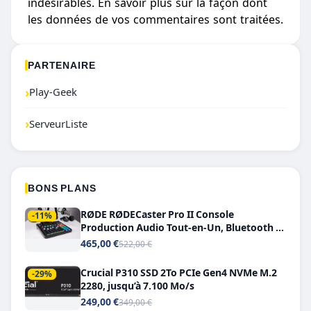
indésirables.
En savoir plus sur la façon dont
les données de vos commentaires sont traitées
.
PARTENAIRE
›
Play-Geek
›
ServeurListe
BONS PLANS
RØDE RØDECaster Pro II Console
-11%
Production Audio Tout-en-Un, Bluetooth et
Double USB-C
465,00 €
522,00 €
Crucial P310 SSD 2To PCIe Gen4 NVMe M.2
-29%
2280, jusqu’à 7.100 Mo/s
249,00 €
349,00 €