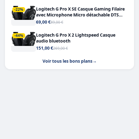
Logitech G Pro X SE Casque Gaming Filaire
-22%
avec Microphone Micro détachable DTS
Headphone X 7.1
69,00 €
89,00 €
Logitech G Pro X 2 Lightspeed Casque
-44%
audio bluetooth
151,00 €
269,00 €
Voir tous les bons plans
→