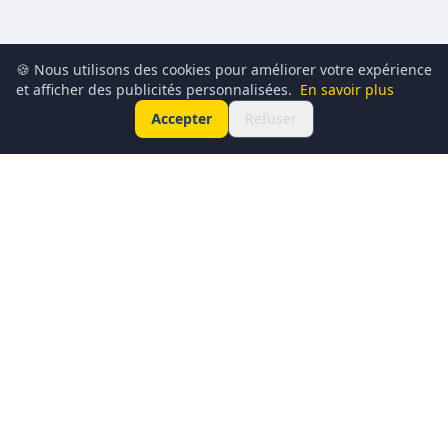
🍪 Nous utilisons des cookies pour améliorer votre expérience
et afficher des publicités personnalisées.
En savoir plus
Accepter
Refuser
Conciergerie du Geek est un média dédié à l’actualité
technologique, au gaming, à la culture geek et au