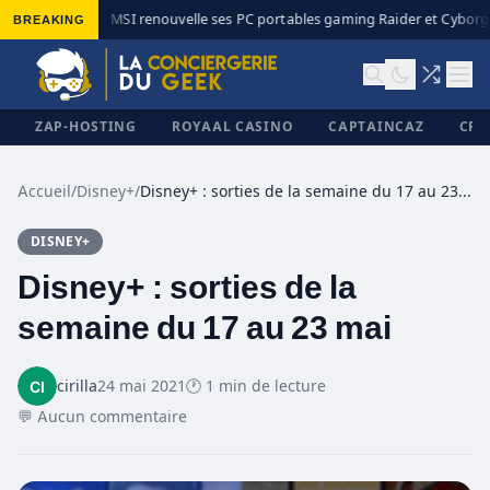
BREAKING
MSI renouvelle ses PC portables gaming Raider et Cyborg 
◆
ZAP-HOSTING
ROYAAL CASINO
CAPTAINCAZ
CRI
Accueil
/
Disney+
/
Disney+ : sorties de la semaine du 17 au 23 mai
DISNEY+
✕
Disney+ : sorties de la
semaine du 17 au 23 mai
cirilla
24 mai 2021
🕐 1 min de lecture
💬 Aucun commentaire