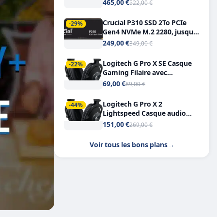
Tout-en-Un, Bluetooth et
465,00 €
522,00 €
Double USB-C
Crucial P310 SSD 2To PCIe
-29%
Gen4 NVMe M.2 2280, jusqu’à
7.100 Mo/s
249,00 €
349,00 €
Logitech G Pro X SE Casque
-22%
Gaming Filaire avec
Microphone Micro
69,00 €
89,00 €
détachable DTS Headphone X
7.1
Logitech G Pro X 2
-44%
Lightspeed Casque audio
bluetooth
151,00 €
269,00 €
Voir tous les bons plans
→