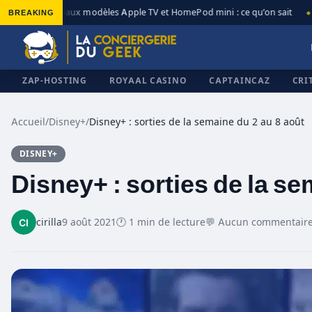
BREAKING
Nouveaux modèles Apple TV et HomePod mini : ce qu’on sait
◆
◆
ZAP-HOSTING
ROYAAL CASINO
CAPTAINCAZ
CRI
Accueil
/
Disney+
/
Disney+ : sorties de la semaine du 2 au 8 août
DISNEY+
✕
Disney+ : sorties de la se
cirilla
9 août 2021
🕐 1 min de lecture
💬 Aucun commentair