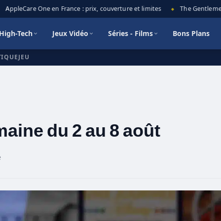
AppleCare One en France : prix, couverture et limites
The Gentlemen sa
◆
High-Tech
Jeux Vidéo
Séries - Films
Bons Plans
TIQUEJEU
maine du 2 au 8 août
e