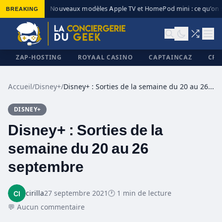
BREAKING
Nouveaux modèles Apple TV et HomePod mini : ce qu’on s
◆
ZAP-HOSTING
ROYAAL CASINO
CAPTAINCAZ
CRI
Accueil
/
Disney+
/
Disney+ : Sorties de la semaine du 20 au 26 septembre
DISNEY+
✕
Disney+ : Sorties de la
semaine du 20 au 26
septembre
cirilla
27 septembre 2021
🕐 1 min de lecture
💬 Aucun commentaire