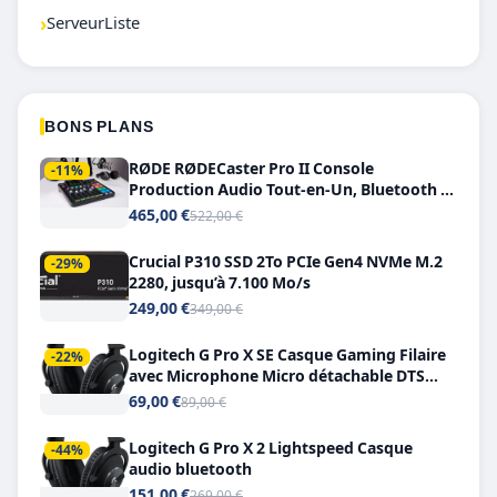
›
ServeurListe
BONS PLANS
RØDE RØDECaster Pro II Console
-11%
Production Audio Tout-en-Un, Bluetooth et
Double USB-C
465,00 €
522,00 €
Crucial P310 SSD 2To PCIe Gen4 NVMe M.2
-29%
2280, jusqu’à 7.100 Mo/s
249,00 €
349,00 €
Logitech G Pro X SE Casque Gaming Filaire
-22%
avec Microphone Micro détachable DTS
Headphone X 7.1
69,00 €
89,00 €
Logitech G Pro X 2 Lightspeed Casque
-44%
audio bluetooth
151,00 €
269,00 €