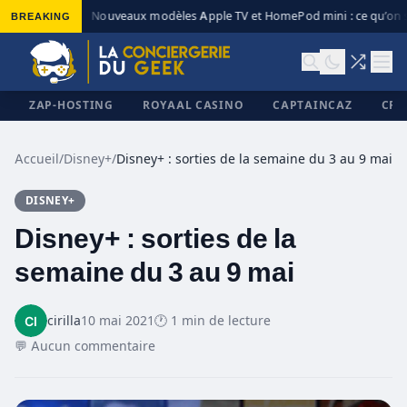
BREAKING
Nouveaux modèles Apple TV et HomePod mini : ce qu’on s
◆
ZAP-HOSTING
ROYAAL CASINO
CAPTAINCAZ
CRI
Accueil
/
Disney+
/
Disney+ : sorties de la semaine du 3 au 9 mai
DISNEY+
✕
Disney+ : sorties de la
semaine du 3 au 9 mai
cirilla
10 mai 2021
🕐 1 min de lecture
💬 Aucun commentaire