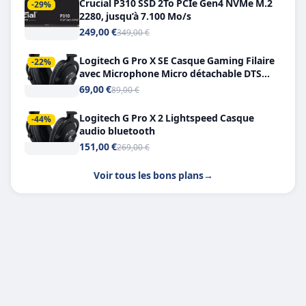
Crucial P310 SSD 2To PCIe Gen4 NVMe M.2
-29%
2280, jusqu’à 7.100 Mo/s
249,00 €
349,00 €
Logitech G Pro X SE Casque Gaming Filaire
-22%
avec Microphone Micro détachable DTS
Headphone X 7.1
69,00 €
89,00 €
Logitech G Pro X 2 Lightspeed Casque
-44%
audio bluetooth
151,00 €
269,00 €
Voir tous les bons plans
→