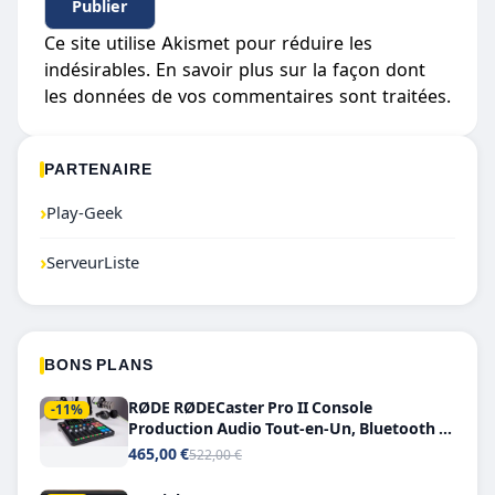
Ce site utilise Akismet pour réduire les
indésirables.
En savoir plus sur la façon dont
les données de vos commentaires sont traitées
.
PARTENAIRE
›
Play-Geek
›
ServeurListe
BONS PLANS
RØDE RØDECaster Pro II Console
-11%
Production Audio Tout-en-Un, Bluetooth et
Double USB-C
465,00 €
522,00 €