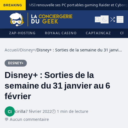
BREAKING
MSI renouvelle ses PC portables gaming Raider et Cyborg 
◆
ZAP-HOSTING
ROYAAL CASINO
CAPTAINCAZ
CRI
Accueil
/
Disney+
/
Disney+ : Sorties de la semaine du 31 janvier au 6 février
DISNEY+
✕
Disney+ : Sorties de la
semaine du 31 janvier au 6
février
cirilla
7 février 2022
🕐 1 min de lecture
💬 Aucun commentaire