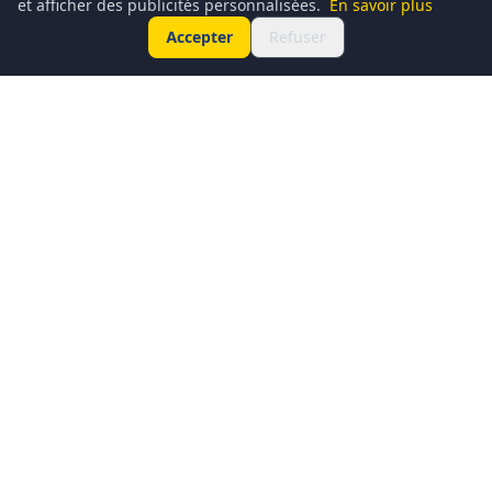
et afficher des publicités personnalisées.
En savoir plus
Accepter
Refuser
Conciergerie du Geek est un média dédié à l’actualité
technologique, au gaming, à la culture geek et au
numérique. Chaque jour, nous partageons les dernières
nouveautés, tendances et innovations à travers un contenu
clair, accessible et passionné.
Notre ambition : informer, divertir et rassembler une