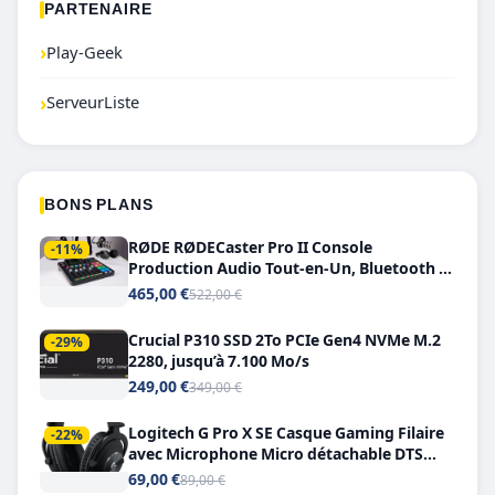
PARTENAIRE
›
Play-Geek
›
ServeurListe
BONS PLANS
RØDE RØDECaster Pro II Console
-11%
Production Audio Tout-en-Un, Bluetooth et
Double USB-C
465,00 €
522,00 €
Crucial P310 SSD 2To PCIe Gen4 NVMe M.2
-29%
2280, jusqu’à 7.100 Mo/s
249,00 €
349,00 €
Logitech G Pro X SE Casque Gaming Filaire
-22%
avec Microphone Micro détachable DTS
Headphone X 7.1
69,00 €
89,00 €