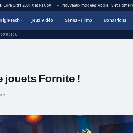
Core Ultra 200HX et RTX 50
Nouveaux modèles Apple TV et HomePod min
◆
High-Tech
Jeux Vidéo
Séries - Films
Bons Plans
TIQUEJEU
jouets Fornite !
ire