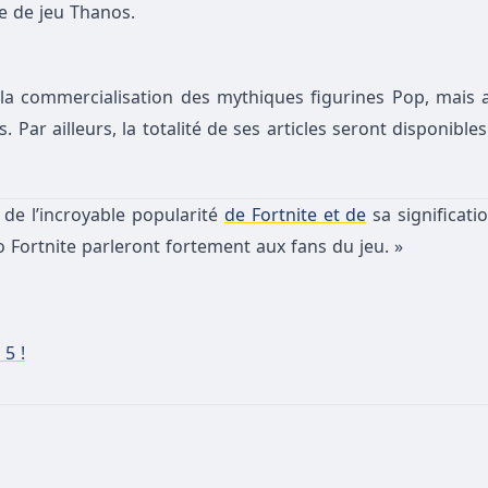
 de jeu T
hanos
.
a commercialisation des mythiques figurines Pop, mais a
 Par ailleurs, la totalité de s
es articles seront
disponibles
n de l’incroyable popularité
de Fortnite et de
sa significat
o
Fortnite parleront fortement aux
fans
du jeu. »
 5 !