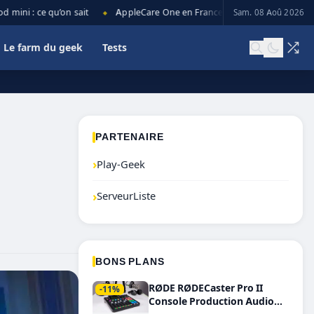
i : ce qu’on sait
AppleCare One en France : prix, couverture et limi
Sam. 08 Aoû 2026
◆
Le farm du geek
Tests
PARTENAIRE
›
Play-Geek
›
ServeurListe
BONS PLANS
RØDE RØDECaster Pro II
-11%
Console Production Audio