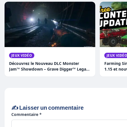
JEUX VIDÉO
JEUX VIDÉ
Découvrez le Nouveau DLC Monster
Farming Sim
Jam™ Showdown – Grave Digger™ Legacy
1.15 et nou
: Trois Versions Épiques du Camion
Légendaire !
✍️ Laisser un commentaire
Commentaire *