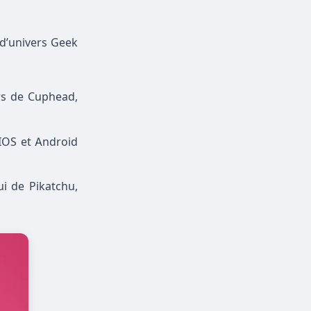
 d’univers Geek
rs de Cuphead,
IOS et Android
i de Pikatchu,