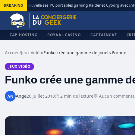
BREAKING
MSI renouvelle ses PC portables gaming Raider et Cyborg avec Intel 
◆
ZAP-HOSTING
ROYAAL CASINO
CAPTAINCAZ
CRI
Accueil
/
Jeux Vidéo
/
Funko crée une gamme de jouets Fornite !
JEUX VIDÉO
✕
Funko crée une gamme de 
Ange
20 juillet 2018
🕐 2 min de lecture
💬 Aucun commenta