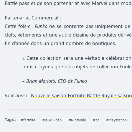
Battle
pass
et de son
partenariat
avec Marvel dans mode
Partenariat Commercial :
Cette fois-c
i,
Funko
ne se contente pas uniquement de l
clefs, vêtements et une autre
dizaine
de produits dérivés.
fin d’année dans un grand nombre de boutiques.
« Cette collection sera une véritable célébratio
nous croyons que nos objets de collection
Funk
– Brian Mariotti, CEO de
Funko
Voir aussi :
Nouvelle saison Fortnite Battle Royale saison
Tags :
#fortnite
#Jeux Vidéo
#Nintendo
#pc
#Playstation