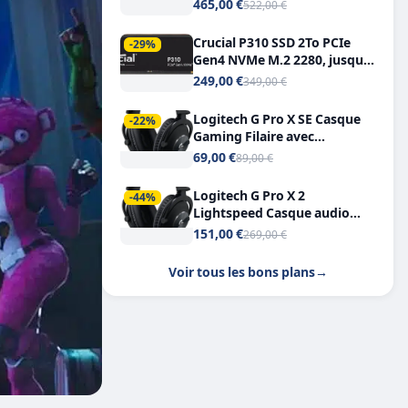
Tout-en-Un, Bluetooth et
465,00 €
522,00 €
Double USB-C
Crucial P310 SSD 2To PCIe
-29%
Gen4 NVMe M.2 2280, jusqu’à
7.100 Mo/s
249,00 €
349,00 €
Logitech G Pro X SE Casque
-22%
Gaming Filaire avec
Microphone Micro
69,00 €
89,00 €
détachable DTS Headphone X
7.1
Logitech G Pro X 2
-44%
Lightspeed Casque audio
bluetooth
151,00 €
269,00 €
Voir tous les bons plans
→