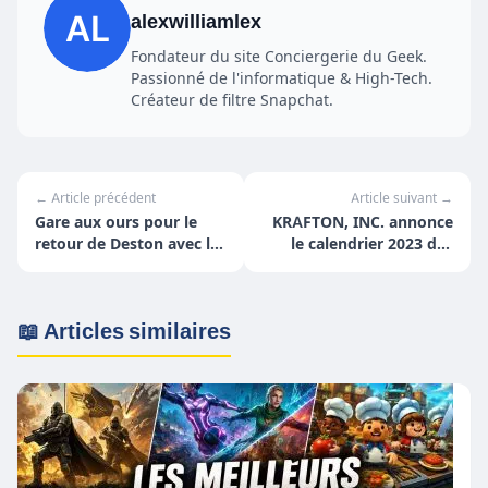
alexwilliamlex
Fondateur du site Conciergerie du Geek.
Passionné de l'informatique & High-Tech.
Créateur de filtre Snapchat.
← Article précédent
Article suivant →
Gare aux ours pour le
KRAFTON, INC. annonce
retour de Deston avec la
le calendrier 2023 des
mise à jour 22.1 de
tournois PUBG Esports
PUBG: BATTLEGROUNDS
sur PC
📖 Articles similaires