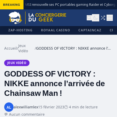
BREAKING
MSI renouvelle ses PC portables gaming Raider et Cyborg a
◆
ZAP-HOSTING
ROYAAL CASINO
CAPTAINCAZ
CRI
Jeux
Accueil
/
/
GODDESS OF VICTORY : NIKKE annonce l’arrivée de Chainsaw Man !
Vidéo
✕
JEUX VIDÉO
GODDESS OF VICTORY :
NIKKE annonce l’arrivée de
Chainsaw Man !
alexwilliamlex
15 février 2023
🕐 4 min de lecture
💬 Aucun commentaire