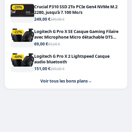
Crucial P310 SSD 2To PCIe Gen4 NVMe M.2
-29%
2280, jusqu’à 7.100 Mo/s
249,00 €
349,00 €
Logitech G Pro X SE Casque Gaming Filaire
-22%
avec Microphone Micro détachable DTS
Headphone X 7.1
69,00 €
89,00 €
Logitech G Pro X 2 Lightspeed Casque
-44%
audio bluetooth
151,00 €
269,00 €
Voir tous les bons plans
→