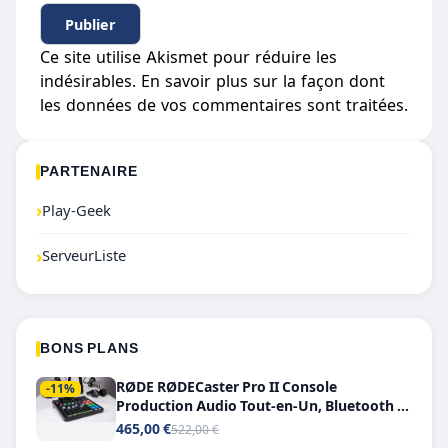
Ce site utilise Akismet pour réduire les
indésirables.
En savoir plus sur la façon dont
les données de vos commentaires sont traitées
.
PARTENAIRE
›
Play-Geek
›
ServeurListe
BONS PLANS
RØDE RØDECaster Pro II Console
-11%
Production Audio Tout-en-Un, Bluetooth et
Double USB-C
465,00 €
522,00 €