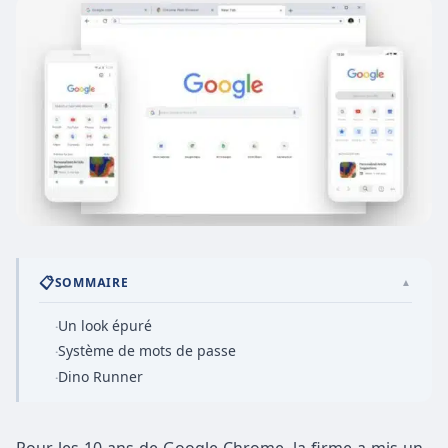
📋
SOMMAIRE
▲
Un look épuré
·
Système de mots de passe
·
Dino Runner
·
Pour les 10 ans de Google Chrome, la firme a mis un