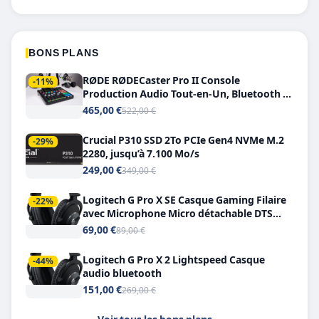
BONS PLANS
RØDE RØDECaster Pro II Console
-11%
Production Audio Tout-en-Un, Bluetooth et
Double USB-C
465,00 €
522,00 €
Crucial P310 SSD 2To PCIe Gen4 NVMe M.2
-29%
2280, jusqu’à 7.100 Mo/s
249,00 €
349,00 €
Logitech G Pro X SE Casque Gaming Filaire
-22%
avec Microphone Micro détachable DTS
Headphone X 7.1
69,00 €
89,00 €
Logitech G Pro X 2 Lightspeed Casque
-44%
audio bluetooth
151,00 €
269,00 €