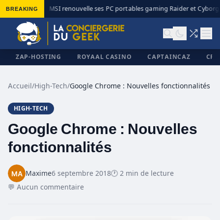
BREAKING
MSI renouvelle ses PC portables gaming Raider et Cyborg a
◆
ZAP-HOSTING
ROYAAL CASINO
CAPTAINCAZ
CRI
Accueil
/
High-Tech
/
Google Chrome : Nouvelles fonctionnalités
HIGH-TECH
✕
Google Chrome : Nouvelles
fonctionnalités
Maxime
6 septembre 2018
🕐 2 min de lecture
💬 Aucun commentaire