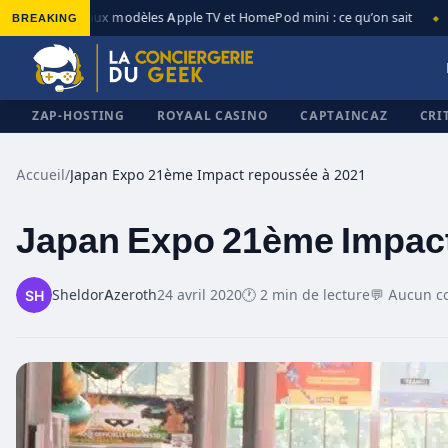
BREAKING
Nouveaux modèles Apple TV et HomePod mini : ce qu’on sait
Ap
◆
◆
ZAP-HOSTING
ROYAAL CASINO
CAPTAINCAZ
CRI
Accueil
/
Japan Expo 21ème Impact repoussée à 2021
Japan Expo 21ème Impact
✕
SheldorAzeroth
24 avril 2020
🕐 2 min de lecture
💬 Aucun c