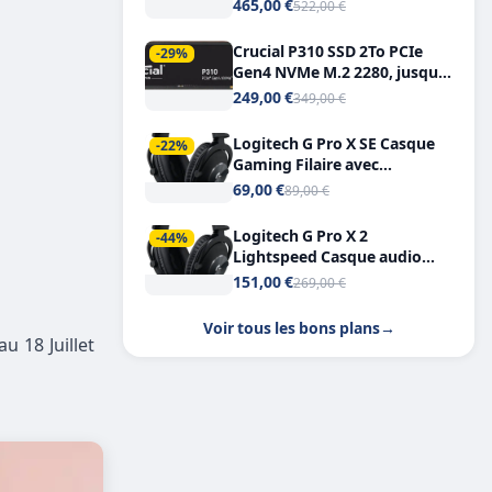
Tout-en-Un, Bluetooth et
465,00 €
522,00 €
Double USB-C
Crucial P310 SSD 2To PCIe
-29%
Gen4 NVMe M.2 2280, jusqu’à
7.100 Mo/s
249,00 €
349,00 €
Logitech G Pro X SE Casque
-22%
Gaming Filaire avec
Microphone Micro
69,00 €
89,00 €
détachable DTS Headphone X
7.1
Logitech G Pro X 2
-44%
Lightspeed Casque audio
bluetooth
151,00 €
269,00 €
Voir tous les bons plans
→
u 18 Juillet