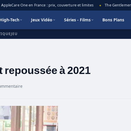
pleCare One en France : prix, couverture et limites
The Gentlemen sais
◆
High-Tech
Jeux Vidéo
Séries - Films
Bons Plans
TIQUEJEU
 repoussée à 2021
ommentaire