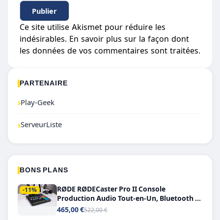
Ce site utilise Akismet pour réduire les
indésirables.
En savoir plus sur la façon dont
les données de vos commentaires sont traitées
.
PARTENAIRE
›
Play-Geek
›
ServeurListe
BONS PLANS
RØDE RØDECaster Pro II Console
-11%
Production Audio Tout-en-Un, Bluetooth et
Double USB-C
465,00 €
522,00 €