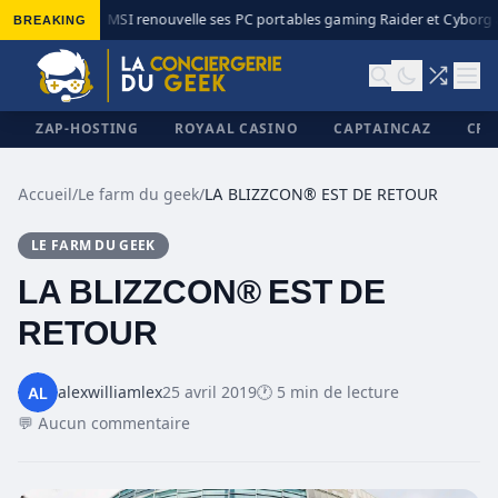
BREAKING
MSI renouvelle ses PC portables gaming Raider et Cyborg a
◆
ZAP-HOSTING
ROYAAL CASINO
CAPTAINCAZ
CRI
Accueil
/
Le farm du geek
/
LA BLIZZCON® EST DE RETOUR
LE FARM DU GEEK
✕
LA BLIZZCON® EST DE
RETOUR
alexwilliamlex
25 avril 2019
🕐 5 min de lecture
💬 Aucun commentaire