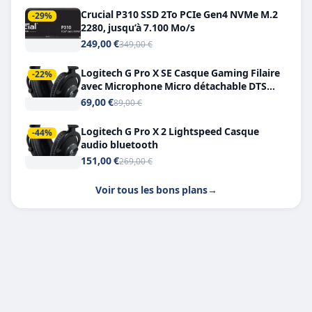
Crucial P310 SSD 2To PCIe Gen4 NVMe M.2
-29%
2280, jusqu’à 7.100 Mo/s
249,00 €
349,00 €
Logitech G Pro X SE Casque Gaming Filaire
-22%
avec Microphone Micro détachable DTS
Headphone X 7.1
69,00 €
89,00 €
Logitech G Pro X 2 Lightspeed Casque
-44%
audio bluetooth
151,00 €
269,00 €
Voir tous les bons plans
→