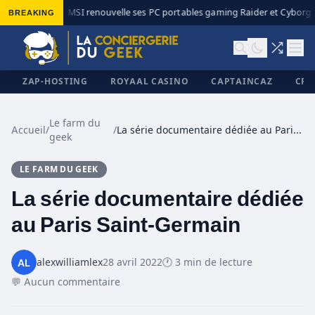
BREAKING
MSI renouvelle ses PC portables gaming Raider et Cyborg a
◆
ZAP-HOSTING
ROYAAL CASINO
CAPTAINCAZ
CRI
Le farm du
Accueil
/
/
La série documentaire dédiée au Paris Saint-Germain
geek
✕
LE FARM DU GEEK
La série documentaire dédiée
au Paris Saint-Germain
alexwilliamlex
28 avril 2022
🕐 3 min de lecture
💬 Aucun commentaire