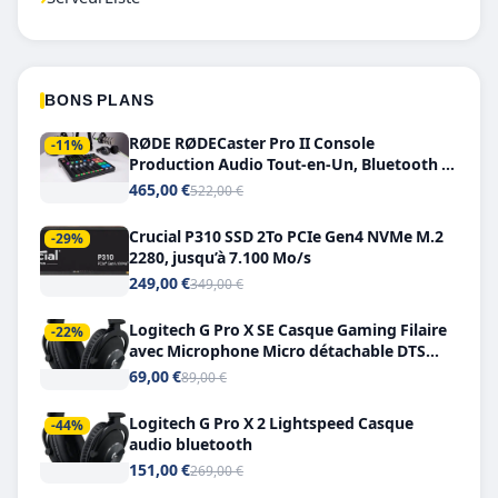
BONS PLANS
RØDE RØDECaster Pro II Console
-11%
Production Audio Tout-en-Un, Bluetooth et
Double USB-C
465,00 €
522,00 €
Crucial P310 SSD 2To PCIe Gen4 NVMe M.2
-29%
2280, jusqu’à 7.100 Mo/s
249,00 €
349,00 €
Logitech G Pro X SE Casque Gaming Filaire
-22%
avec Microphone Micro détachable DTS
Headphone X 7.1
69,00 €
89,00 €
Logitech G Pro X 2 Lightspeed Casque
-44%
audio bluetooth
151,00 €
269,00 €