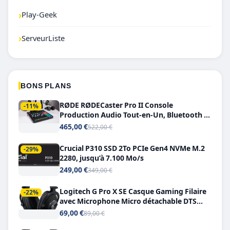
›
Play-Geek
›
ServeurListe
BONS PLANS
RØDE RØDECaster Pro II Console
-11%
Production Audio Tout-en-Un, Bluetooth et
Double USB-C
465,00 €
522,00 €
Crucial P310 SSD 2To PCIe Gen4 NVMe M.2
-29%
2280, jusqu’à 7.100 Mo/s
249,00 €
349,00 €
Logitech G Pro X SE Casque Gaming Filaire
-22%
avec Microphone Micro détachable DTS
Headphone X 7.1
69,00 €
89,00 €