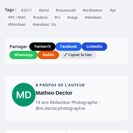
Tags :
#2017
#amd
#nouveauté
#ordinateur
#pc
#PC / MAC
#radeon
#rx
#vega
#windows
#Windows
#windows 10s
Partager :
Twitter/X
Facebook
LinkedIn
WhatsApp
Reddit
🔗 Copier le lien
À PROPOS DE L'AUTEUR
Matheo Dector
19 ans Rédacteur Photographe :
@m.dector.photographie