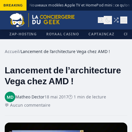
BREAKING
Nouveaux modèles Apple TV et HomePod mini : ce qu’on s
◆
ZAP-HOSTING
ROYAAL CASINO
CAPTAINCAZ
CRI
Accueil
/
Lancement de l’architecture Vega chez AMD !
Lancement de l’architecture
✕
Vega chez AMD !
Matheo Dector
18 mai 2017
🕐 1 min de lecture
💬 Aucun commentaire