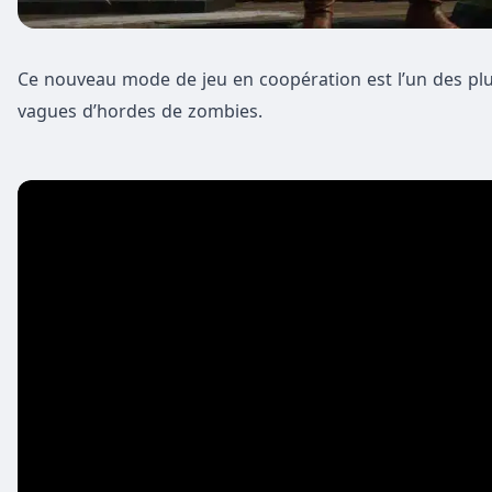
Ce nouveau mode de jeu en coopération est l’un des plus g
vagues d’hordes de zombies.