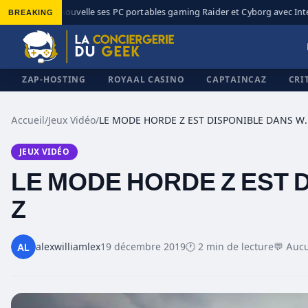
BREAKING
MSI renouvelle ses PC portables gaming Raider et Cyborg avec Intel 
◆
ZAP-HOSTING
ROYAAL CASINO
CAPTAINCAZ
CRI
Accueil
/
Jeux Vidéo
/
LE MODE HORDE Z EST
JEUX VIDÉO
✕
LE MODE HORDE Z EST
Z
alexwilliamlex
19 décembre 2019
🕐 2 min de lecture
💬 Auc