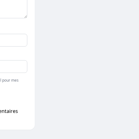
l pour mes
entaires