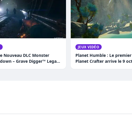
O
JEUX VIDÉO
le Nouveau DLC Monster
Planet Humble : Le premier
own – Grave Digger™ Legacy
Planet Crafter arrive le 9 oc
sions Épiques du Camion
!