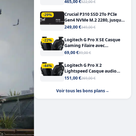
Tout-en-Un, Bluetooth et
465,00 €
522,00 €
Double USB-C
Crucial P310 SSD 2To PCIe
-29%
Gen4 NVMe M.2 2280, jusqu’à
7.100 Mo/s
249,00 €
349,00 €
Logitech G Pro X SE Casque
-22%
Gaming Filaire avec
Microphone Micro
69,00 €
89,00 €
détachable DTS Headphone X
7.1
Logitech G Pro X 2
-44%
Lightspeed Casque audio
bluetooth
151,00 €
269,00 €
Voir tous les bons plans
→