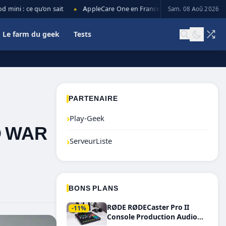
ni : ce qu’on sait
AppleCare One en France : prix, couverture et limi
Sam. 08 Aoû 2026
◆
Le farm du geek
Tests
PARTENAIRE
›
Play-Geek
D WAR
›
ServeurListe
BONS PLANS
RØDE RØDECaster Pro II
-11%
Console Production Audio