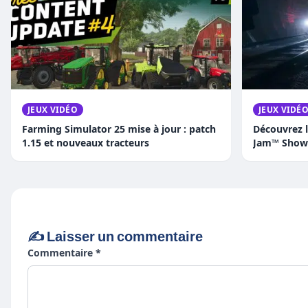
JEUX VIDÉO
JEUX VIDÉ
Farming Simulator 25 mise à jour : patch
Découvrez 
1.15 et nouveaux tracteurs
Jam™ Showd
: Trois Ver
Légendaire 
✍️ Laisser un commentaire
Commentaire *