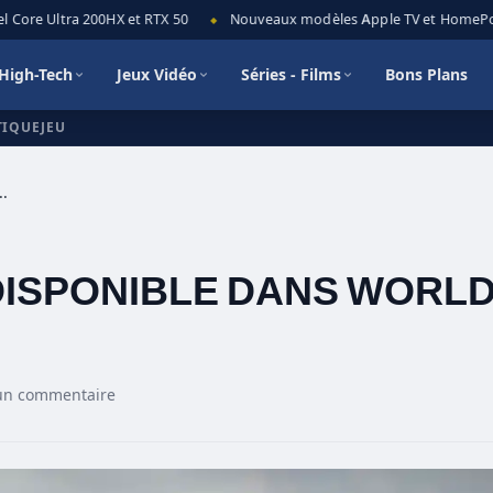
Core Ultra 200HX et RTX 50
Nouveaux modèles Apple TV et HomePod mi
◆
High-Tech
Jeux Vidéo
Séries - Films
Bons Plans
TIQUEJEU
 DISPONIBLE DANS WORLD WAR Z
 DISPONIBLE DANS WORL
un commentaire