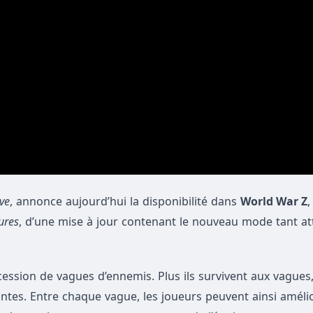
ve
, annonce aujourd’hui la disponibilité dans
World War Z
,
ures
, d’une mise à jour contenant le nouveau mode tant at
ssion de vagues d’ennemis. Plus ils survivent aux vagues,
tantes. Entre chaque vague, les joueurs peuvent ainsi améli