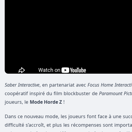
Saber Interactive
, en partenariat avec
Focus Home Interacti
coopératif inspiré du film blockbuster de
Paramount Pict
joueurs, le
Mode Horde Z
!
Dans ce nouveau mode, les joueurs font face à une succe
difficulté s’accroît, et plus les récompenses sont impor