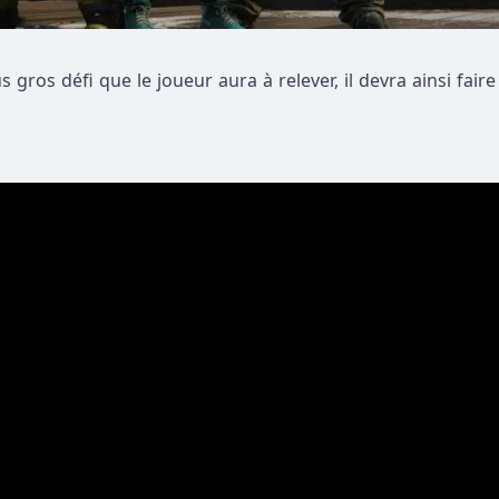
ros défi que le joueur aura à relever, il devra ainsi faire