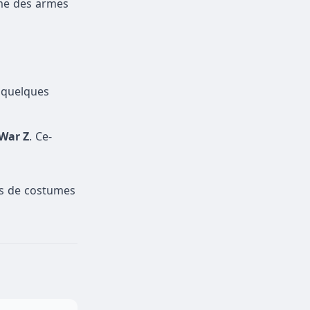
mme des armes
e quelques
War Z
. Ce-
ks de costumes