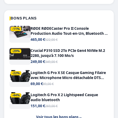
BONS PLANS
RØDE RØDECaster Pro II Console
-11%
Production Audio Tout-en-Un, Bluetooth et
Double USB-C
465,00 €
522,00 €
Crucial P310 SSD 2To PCIe Gen4 NVMe M.2
-29%
2280, jusqu’à 7.100 Mo/s
249,00 €
349,00 €
Logitech G Pro X SE Casque Gaming Filaire
-22%
avec Microphone Micro détachable DTS
Headphone X 7.1
69,00 €
89,00 €
Logitech G Pro X 2 Lightspeed Casque
-44%
audio bluetooth
151,00 €
269,00 €
Voir tous les bons plans
→