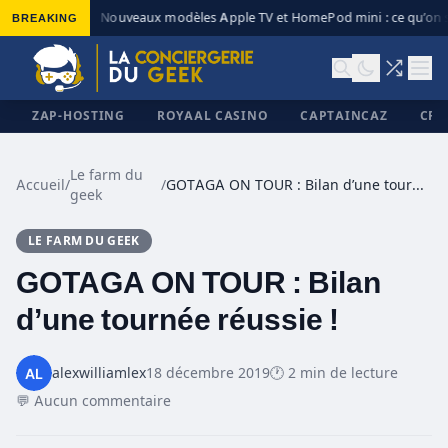
BREAKING
Nouveaux modèles Apple TV et HomePod mini : ce qu’on s
◆
ZAP-HOSTING
ROYAAL CASINO
CAPTAINCAZ
CRI
Le farm du
Accueil
/
/
GOTAGA ON TOUR : Bilan d’une tournée réussie !
geek
✕
LE FARM DU GEEK
GOTAGA ON TOUR : Bilan
d’une tournée réussie !
alexwilliamlex
18 décembre 2019
🕐 2 min de lecture
💬 Aucun commentaire