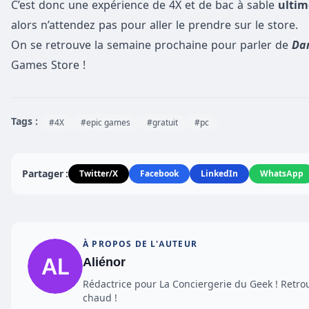
C’est donc une expérience de 4X et de bac à sable
ultim
alors n’attendez pas pour aller le prendre sur le store.
On se retrouve la semaine prochaine pour parler de
Dan
Games Store !
Tags :
#4X
#epic games
#gratuit
#pc
Partager :
Twitter/X
Facebook
LinkedIn
WhatsApp
À PROPOS DE L'AUTEUR
Aliénor
Rédactrice pour La Conciergerie du Geek ! Retro
chaud !