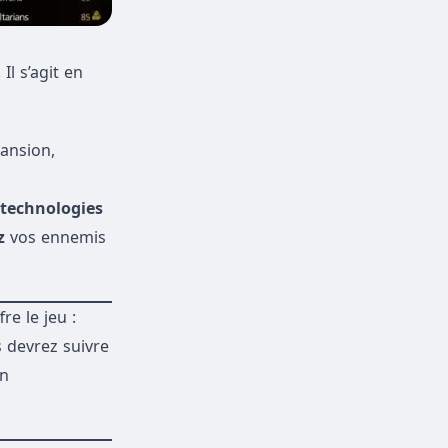
Il s’agit en
ansion,
 technologies
z
vos ennemis
re le jeu :
s devrez suivre
on