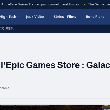
ppleCare One en France : prix, couverture et limites
The Gentlemen sai
◆
High-Tech
Jeux Vidéo
Séries - Films
Bons Plans
TIQUEJEU
Le prochain jeu gratuit de l’Epic Games Store : Galactic Civilizations III
 l’Epic Games Store : Galac
taire