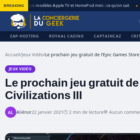
BREAKING
Nouveaux modèles Apple TV et HomePod mini : ce qu’on sait
A
◆
◆
ZAP-HOSTING
ROYAAL CASINO
CAPTAINCAZ
CRI
Accueil
/
Jeux Vidéo
/
JEUX VIDÉO
✕
Le prochain jeu gratuit de
Civilizations III
Aliénor
22 janvier 2021
🕐 2 min de lecture
💬 Aucun commen