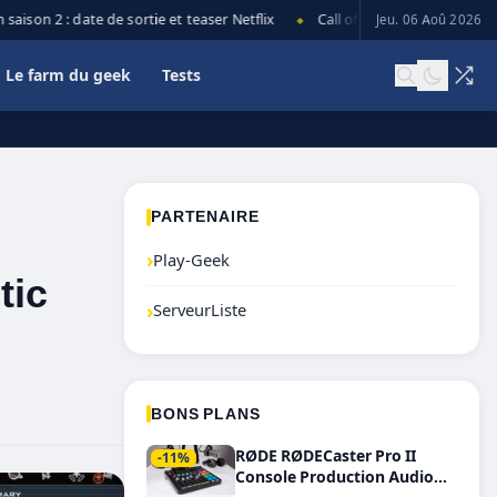
son 2 : date de sortie et teaser Netflix
Call of Duty: Black Ops 7 lanc
Jeu. 06 Aoû 2026
◆
Le farm du geek
Tests
PARTENAIRE
›
Play-Geek
tic
›
ServeurListe
BONS PLANS
RØDE RØDECaster Pro II
-11%
Console Production Audio