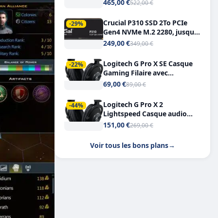
Tout-en-Un, Bluetooth et
465,00 €
522,00 €
Double USB-C
Crucial P310 SSD 2To PCIe
-29%
Gen4 NVMe M.2 2280, jusqu’à
7.100 Mo/s
249,00 €
349,00 €
Logitech G Pro X SE Casque
-22%
Gaming Filaire avec
Microphone Micro
69,00 €
89,00 €
détachable DTS Headphone X
7.1
Logitech G Pro X 2
-44%
Lightspeed Casque audio
bluetooth
151,00 €
269,00 €
Voir tous les bons plans
→