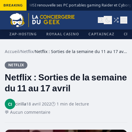
BREAKING
MSI renouvelle ses PC portables gaming Raider et Cyborg a
◆
ZAP-HOSTING
ROYAAL CASINO
CAPTAINCAZ
CRI
Accueil
/
Netflix
/
Netflix : Sorties de la semaine du 11 au 17 avril
NETFLIX
✕
Netflix : Sorties de la semaine
du 11 au 17 avril
cirilla
18 avril 2022
🕐 1 min de lecture
💬 Aucun commentaire