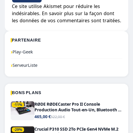
Ce site utilise Akismet pour réduire les
indésirables.
En savoir plus sur la façon dont
les données de vos commentaires sont traitées
.
PARTENAIRE
›
Play-Geek
›
ServeurListe
BONS PLANS
RØDE RØDECaster Pro II Console
-11%
Production Audio Tout-en-Un, Bluetooth et
Double USB-C
465,00 €
522,00 €
Crucial P310 SSD 2To PCIe Gen4 NVMe M.2
-29%