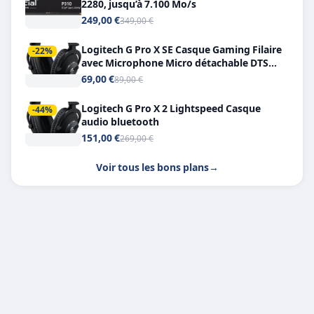
2280, jusqu’à 7.100 Mo/s
249,00 €
349,00 €
Logitech G Pro X SE Casque Gaming Filaire
-22%
avec Microphone Micro détachable DTS
Headphone X 7.1
69,00 €
89,00 €
Logitech G Pro X 2 Lightspeed Casque
-44%
audio bluetooth
151,00 €
269,00 €
Voir tous les bons plans
→