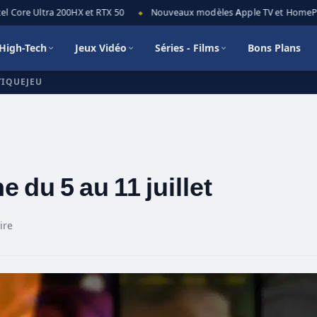
 Core Ultra 200HX et RTX 50
Nouveaux modèles Apple TV et HomePod mi
◆
High-Tech
Jeux Vidéo
Séries - Films
Bons Plans
TIQUEJEU
 du 5 au 11 juillet
ire