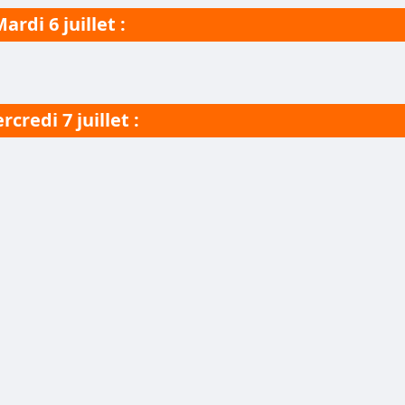
ardi 6 juillet :
rcredi
7 juillet
: