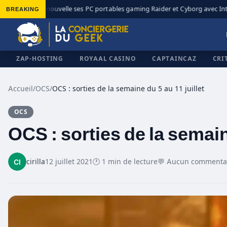
BREAKING
MSI renouvelle ses PC portables gaming Raider et Cyborg avec Intel
◆
ZAP-HOSTING
ROYAAL CASINO
CAPTAINCAZ
CRI
Accueil
/
OCS
/
OCS : sorties de la semaine du 5 au 11 juillet
OCS
✕
OCS : sorties de la semaine
cirilla
12 juillet 2021
🕐 1 min de lecture
💬 Aucun commenta