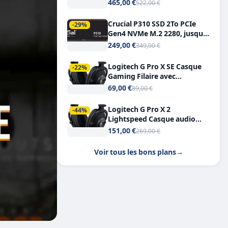
Tout-en-Un, Bluetooth et
465,00 €
522,00 €
Double USB-C
Crucial P310 SSD 2To PCIe
-29%
Gen4 NVMe M.2 2280, jusqu’à
7.100 Mo/s
249,00 €
349,00 €
Logitech G Pro X SE Casque
-22%
Gaming Filaire avec
Microphone Micro
69,00 €
89,00 €
détachable DTS Headphone X
7.1
Logitech G Pro X 2
-44%
Lightspeed Casque audio
bluetooth
151,00 €
269,00 €
Voir tous les bons plans
→