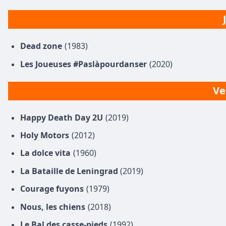
Dead zone
(1983)
Les Joueuses #Paslàpourdanser
(2020)
Ve
Happy Death Day 2U
(2019)
Holy Motors
(2012)
La dolce vita
(1960)
La Bataille de Leningrad
(2019)
Courage fuyons
(1979)
Nous, les chiens
(2018)
Le Bal des casse-pieds
(1992)