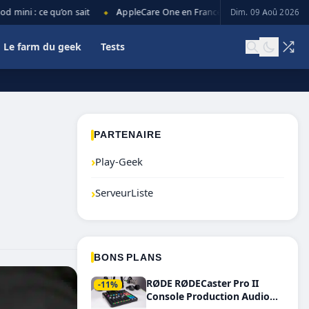
ni : ce qu’on sait
AppleCare One en France : prix, couverture et lim
Dim. 09 Aoû 2026
◆
Le farm du geek
Tests
PARTENAIRE
›
Play-Geek
›
ServeurListe
BONS PLANS
RØDE RØDECaster Pro II
-11%
Console Production Audio