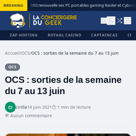
BREAKING
MSI renouvelle ses PC portables gaming Raider et Cyborg a
◆
ZAP-HOSTING
ROYAAL CASINO
CAPTAINCAZ
CRI
Accueil
/
OCS
/
OCS : sorties de la semaine du 7 au 13 juin
OCS
✕
OCS : sorties de la semaine
du 7 au 13 juin
cirilla
14 juin 2021
🕐 1 min de lecture
💬 Aucun commentaire