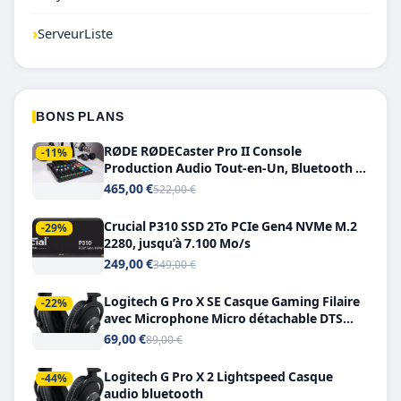
›
ServeurListe
BONS PLANS
RØDE RØDECaster Pro II Console
-11%
Production Audio Tout-en-Un, Bluetooth et
Double USB-C
465,00 €
522,00 €
Crucial P310 SSD 2To PCIe Gen4 NVMe M.2
-29%
2280, jusqu’à 7.100 Mo/s
249,00 €
349,00 €
Logitech G Pro X SE Casque Gaming Filaire
-22%
avec Microphone Micro détachable DTS
Headphone X 7.1
69,00 €
89,00 €
Logitech G Pro X 2 Lightspeed Casque
-44%
audio bluetooth