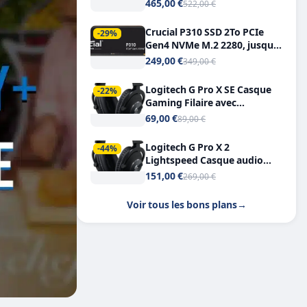
Tout-en-Un, Bluetooth et
465,00 €
522,00 €
Double USB-C
Crucial P310 SSD 2To PCIe
-29%
Gen4 NVMe M.2 2280, jusqu’à
7.100 Mo/s
249,00 €
349,00 €
Logitech G Pro X SE Casque
-22%
Gaming Filaire avec
Microphone Micro
69,00 €
89,00 €
détachable DTS Headphone X
7.1
Logitech G Pro X 2
-44%
Lightspeed Casque audio
bluetooth
151,00 €
269,00 €
Voir tous les bons plans
→