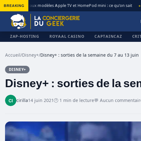
BREAKING
Nouveaux modèles Apple TV et HomePod mini : ce qu’on sait
◆
◆
ZAP-HOSTING
ROYAAL CASINO
CAPTAINCAZ
CRI
Accueil
/
Disney+
/
Disney+ : sorties de la semaine du 7 au 13 juin
DISNEY+
✕
Disney+ : sorties de la se
cirilla
14 juin 2021
🕐 1 min de lecture
💬 Aucun commentair