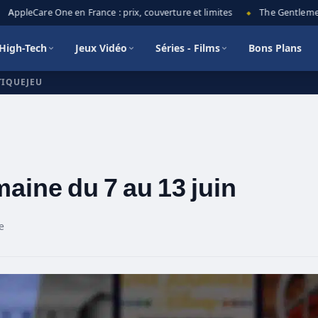
AppleCare One en France : prix, couverture et limites
The Gentlemen sa
◆
High-Tech
Jeux Vidéo
Séries - Films
Bons Plans
TIQUEJEU
maine du 7 au 13 juin
e