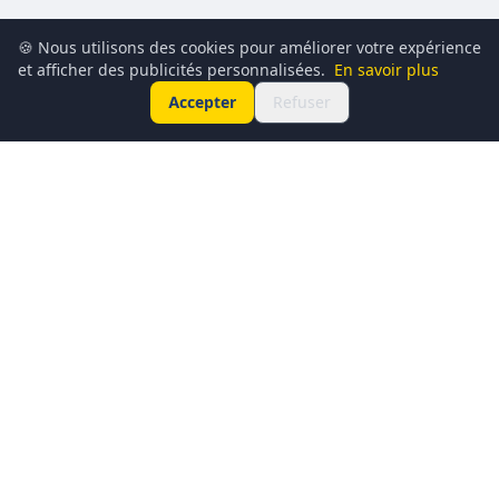
🍪 Nous utilisons des cookies pour améliorer votre expérience
et afficher des publicités personnalisées.
En savoir plus
Accepter
Refuser
Conciergerie du Geek est un média dédié à l’actualité
technologique, au gaming, à la culture geek et au
numérique. Chaque jour, nous partageons les dernières