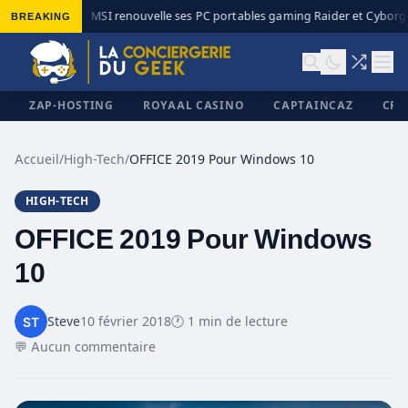
BREAKING
MSI renouvelle ses PC portables gaming Raider et Cyborg a
◆
ZAP-HOSTING
ROYAAL CASINO
CAPTAINCAZ
CRI
Accueil
/
High-Tech
/
OFFICE 2019 Pour Windows 10
HIGH-TECH
✕
OFFICE 2019 Pour Windows
10
Steve
10 février 2018
🕐 1 min de lecture
💬 Aucun commentaire