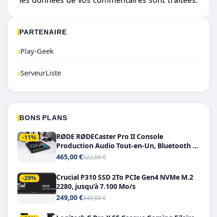
les données de vos commentaires sont traitées
.
PARTENAIRE
›
Play-Geek
›
ServeurListe
BONS PLANS
RØDE RØDECaster Pro II Console
-11%
Production Audio Tout-en-Un, Bluetooth et
Double USB-C
465,00 €
522,00 €
Crucial P310 SSD 2To PCIe Gen4 NVMe M.2
-29%
2280, jusqu’à 7.100 Mo/s
249,00 €
349,00 €