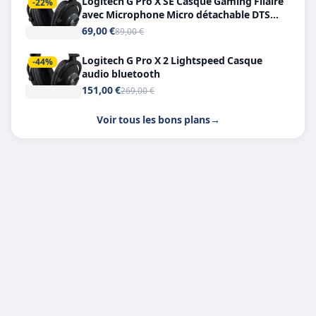
Logitech G Pro X SE Casque Gaming Filaire
-22%
avec Microphone Micro détachable DTS
Headphone X 7.1
69,00 €
89,00 €
Logitech G Pro X 2 Lightspeed Casque
-44%
audio bluetooth
151,00 €
269,00 €
Voir tous les bons plans
→