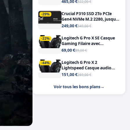
Tout-en-Un, Bluetooth et
465,00 €
522,00 €
Double USB-C
Crucial P310 SSD 2To PCIe
-29%
Gen4 NVMe M.2 2280, jusqu’à
7.100 Mo/s
249,00 €
349,00 €
Logitech G Pro X SE Casque
-22%
Gaming Filaire avec
Microphone Micro
69,00 €
89,00 €
détachable DTS Headphone X
7.1
Logitech G Pro X 2
-44%
Lightspeed Casque audio
bluetooth
151,00 €
269,00 €
Voir tous les bons plans
→