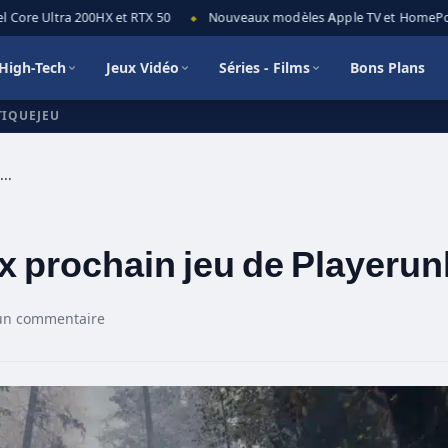
ore Ultra 200HX et RTX 50
Nouveaux modèles Apple TV et HomePod min
◆
High-Tech
Jeux Vidéo
Séries - Films
Bons Plans
TIQUEJEU
Prologue est le mystérieux prochain jeu de Playerunknown
ux prochain jeu de Player
un commentaire