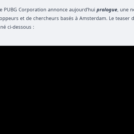
PUBG Corporation annonce aujourd’hui
prologue
, une n
oppeurs et de chercheurs basés à Amsterdam. Le teaser 
né ci-dessous :