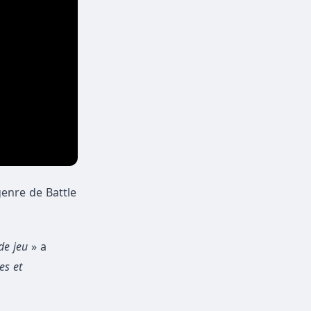
enre de Battle
de jeu
» a
es et