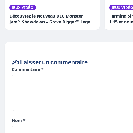
JEUX VIDÉO
JEUX VIDÉ
Découvrez le Nouveau DLC Monster
Farming Sim
Jam™ Showdown – Grave Digger™ Legacy
1.15 et nou
: Trois Versions Épiques du Camion
Légendaire !
✍️ Laisser un commentaire
Commentaire *
Nom *