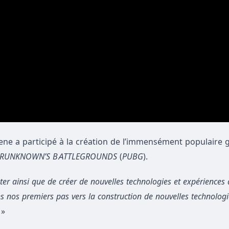
a participé à la création de l’immensément populaire g
ERUNKNOWN’S BATTLEGROUNDS
(
PUBG
).
ter ainsi que de créer de nouvelles technologies et expériences 
ns nos premiers pas vers la construction de nouvelles technologi
»