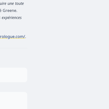
uire une toute
é Greene.
s expériences
prologue.com/
.