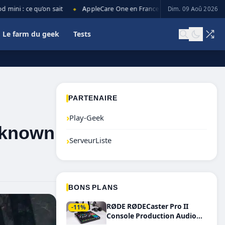
i : ce qu’on sait
AppleCare One en France : prix, couverture et limi
Dim. 09 Aoû 2026
◆
Le farm du geek
Tests
PARTENAIRE
›
Play-Geek
unknown
›
ServeurListe
BONS PLANS
RØDE RØDECaster Pro II
-11%
Console Production Audio