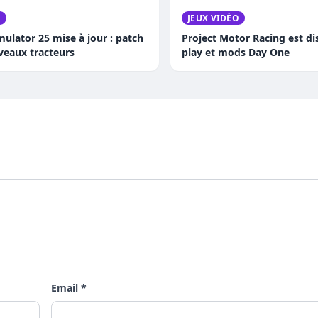
O
JEUX VIDÉO
ulator 25 mise à jour : patch
Project Motor Racing est dis
veaux tracteurs
play et mods Day One
Email *