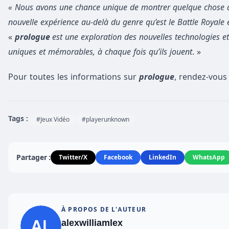
« Nous avons une chance unique de montrer quelque chose de
nouvelle expérience au-delà du genre qu’est le Battle Royale 
«
prologue
est une exploration des nouvelles technologies e
uniques et mémorables, à chaque fois qu’ils jouent
. »
Pour toutes les informations sur
prologue
, rendez-vous
Tags :
#Jeux Vidéo
#playerunknown
Partager :
Twitter/X
Facebook
LinkedIn
WhatsApp
À PROPOS DE L'AUTEUR
alexwilliamlex