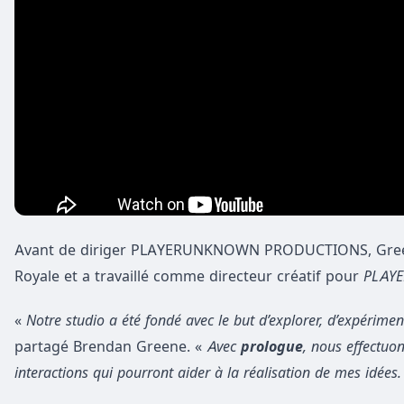
Avant de diriger PLAYERUNKNOWN PRODUCTIONS, Greene 
Royale et a travaillé comme directeur créatif pour
PLAY
«
Notre studio a été fondé avec le but d’explorer, d’expérimen
partagé Brendan Greene. «
Avec
prologue
, nous effectuo
interactions qui pourront aider à la réalisation de mes idées.