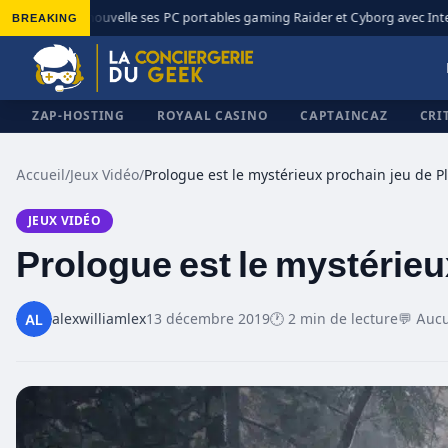
BREAKING
MSI renouvelle ses PC portables gaming Raider et Cyborg avec Intel C
◆
ZAP-HOSTING
ROYAAL CASINO
CAPTAINCAZ
CRI
Accueil
/
Jeux Vidéo
/
JEUX VIDÉO
✕
Prologue est le mystérie
alexwilliamlex
13 décembre 2019
🕐 2 min de lecture
💬 Auc