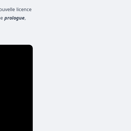
ouvelle licence
de
prologue
,