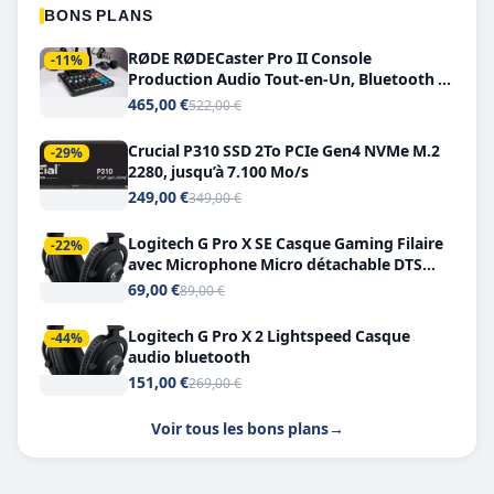
BONS PLANS
RØDE RØDECaster Pro II Console
-11%
Production Audio Tout-en-Un, Bluetooth et
Double USB-C
465,00 €
522,00 €
Crucial P310 SSD 2To PCIe Gen4 NVMe M.2
-29%
2280, jusqu’à 7.100 Mo/s
249,00 €
349,00 €
Logitech G Pro X SE Casque Gaming Filaire
-22%
avec Microphone Micro détachable DTS
Headphone X 7.1
69,00 €
89,00 €
Logitech G Pro X 2 Lightspeed Casque
-44%
audio bluetooth
151,00 €
269,00 €
Voir tous les bons plans
→