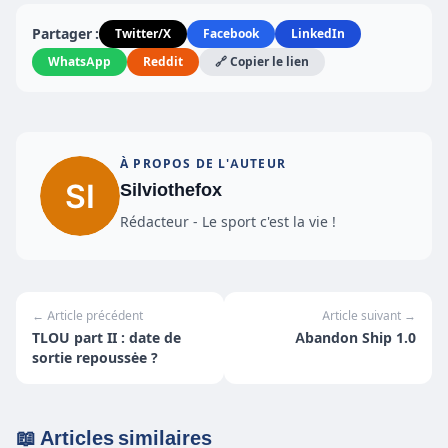
Partager :
Twitter/X
Facebook
LinkedIn
WhatsApp
Reddit
🔗 Copier le lien
À PROPOS DE L'AUTEUR
Silviothefox
Rédacteur - Le sport c'est la vie !
← Article précédent
Article suivant →
TLOU part II : date de
Abandon Ship 1.0
sortie repoussėe ?
📖 Articles similaires