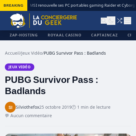
BREAKING
MSI renouvelle ses PC portables gaming Raider et Cyborg a
◆
ZAP-HOSTING
ROYAAL CASINO
CAPTAINCAZ
CRI
Accueil
/
Jeux Vidéo
/
PUBG Survivor Pass : Badlands
JEUX VIDÉO
✕
PUBG Survivor Pass :
Badlands
Silviothefox
25 octobre 2019
🕐 1 min de lecture
💬 Aucun commentaire