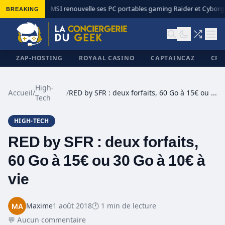
BREAKING
MSI renouvelle ses PC portables gaming Raider et Cyborg a
◆
ZAP-HOSTING
ROYAAL CASINO
CAPTAINCAZ
CRI
High-
Accueil
/
/
RED by SFR : deux forfaits, 60 Go à 15€ ou 30 Go à 10€ à vie
Tech
✕
HIGH-TECH
RED by SFR : deux forfaits,
60 Go à 15€ ou 30 Go à 10€ à
vie
Maxime
1 août 2018
🕐 1 min de lecture
💬 Aucun commentaire