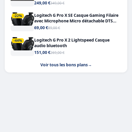
249,00 €
349,00 €
Logitech G Pro X SE Casque Gaming Filaire
-22%
avec Microphone Micro détachable DTS
Headphone X 7.1
69,00 €
89,00 €
Logitech G Pro X 2 Lightspeed Casque
-44%
audio bluetooth
151,00 €
269,00 €
Voir tous les bons plans
→