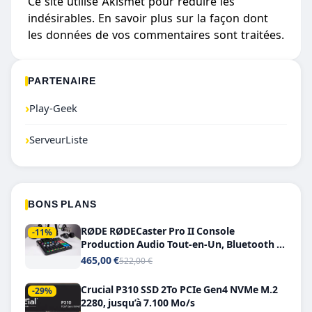
Ce site utilise Akismet pour réduire les
indésirables.
En savoir plus sur la façon dont
les données de vos commentaires sont traitées
.
PARTENAIRE
›
Play-Geek
›
ServeurListe
BONS PLANS
RØDE RØDECaster Pro II Console
-11%
Production Audio Tout-en-Un, Bluetooth et
Double USB-C
465,00 €
522,00 €
Crucial P310 SSD 2To PCIe Gen4 NVMe M.2
-29%
2280, jusqu’à 7.100 Mo/s