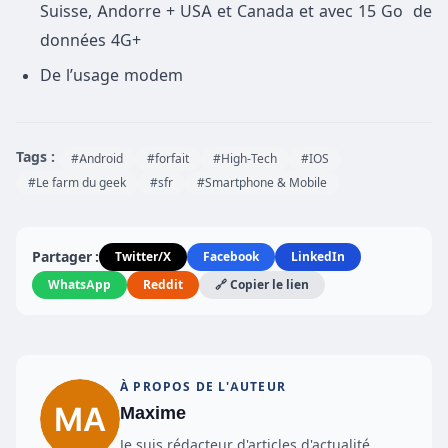
Suisse, Andorre + USA et Canada et avec 15 Go de
données 4G+
De l’usage modem
Tags :
#Android
#forfait
#High-Tech
#IOS
#Le farm du geek
#sfr
#Smartphone & Mobile
Partager :
Twitter/X
Facebook
LinkedIn
WhatsApp
Reddit
🔗 Copier le lien
À PROPOS DE L'AUTEUR
Maxime
Je suis rédacteur d'articles d'actualité