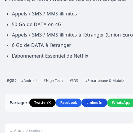
Appels / SMS / MMS illimités
50 Go de DATA en 4G
Appels / SMS / MMS illimités à l’étranger (Union Eur
6 Go de DATA à l’étranger
L’abonnement Essentiel de Netflix
Tags :
#Android
#High-Tech
#IOS
#Smartphone & Mobile
Partager :
Twitter/X
Facebook
LinkedIn
WhatsApp
← Article précédent