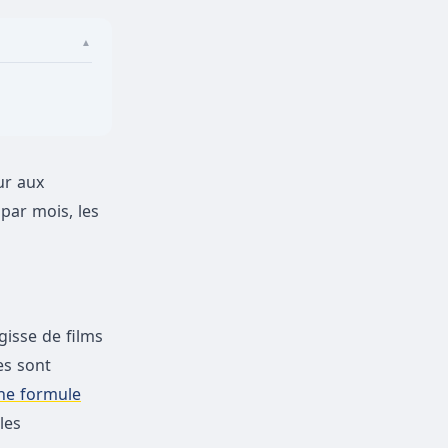
▲
ur aux
par mois, les
gisse de films
es sont
ne formule
les