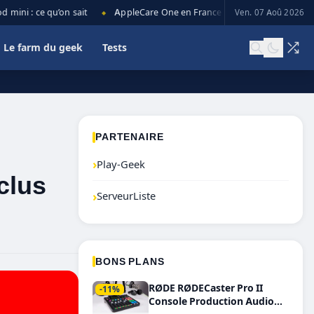
ni : ce qu’on sait
AppleCare One en France : prix, couverture et limi
Ven. 07 Aoû 2026
◆
Le farm du geek
Tests
PARTENAIRE
›
Play-Geek
nclus
›
ServeurListe
BONS PLANS
RØDE RØDECaster Pro II
-11%
Console Production Audio