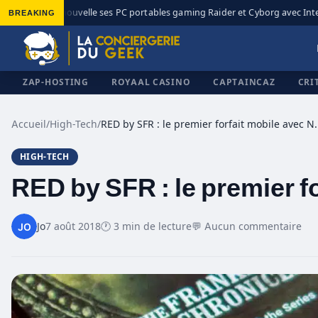
BREAKING
MSI renouvelle ses PC portables gaming Raider et Cyborg avec Intel 
◆
ZAP-HOSTING
ROYAAL CASINO
CAPTAINCAZ
CRI
Accueil
/
High-Tech
/
RED by SFR : le premier 
HIGH-TECH
✕
RED by SFR : le premier fo
Jo
7 août 2018
🕐 3 min de lecture
💬 Aucun commentaire