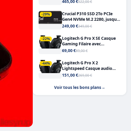
Tout-en-Un, Bluetooth et
465,00 €
522,00 €
Double USB-C
Crucial P310 SSD 2To PCIe
-29%
Gen4 NVMe M.2 2280, jusqu’à
7.100 Mo/s
249,00 €
349,00 €
Logitech G Pro X SE Casque
-22%
Gaming Filaire avec
Microphone Micro
69,00 €
89,00 €
détachable DTS Headphone X
7.1
Logitech G Pro X 2
-44%
Lightspeed Casque audio
bluetooth
151,00 €
269,00 €
Voir tous les bons plans
→