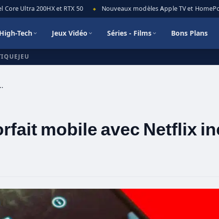
Core Ultra 200HX et RTX 50
Nouveaux modèles Apple TV et HomePod mi
◆
High-Tech
Jeux Vidéo
Séries - Films
Bons Plans
TIQUEJEU
forfait mobile avec Netflix inclus
rfait mobile avec Netflix i