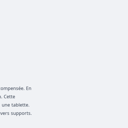
t compensée. En
n. Cette
 une tablette.
ivers supports.