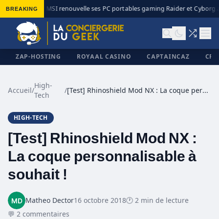
BREAKING
MSI renouvelle ses PC portables gaming Raider et Cyborg av
◆
ZAP-HOSTING
ROYAAL CASINO
CAPTAINCAZ
CRI
High-
Accueil
/
/
[Test] Rhinoshield Mod NX : La coque personnalisable à souhait !
Tech
✕
HIGH-TECH
[Test] Rhinoshield Mod NX :
La coque personnalisable à
souhait !
Matheo Dector
16 octobre 2018
🕐 2 min de lecture
💬 2 commentaires