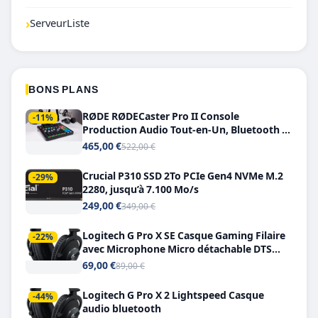
›
ServeurListe
BONS PLANS
RØDE RØDECaster Pro II Console
-11%
Production Audio Tout-en-Un, Bluetooth et
Double USB-C
465,00 €
522,00 €
Crucial P310 SSD 2To PCIe Gen4 NVMe M.2
-29%
2280, jusqu’à 7.100 Mo/s
249,00 €
349,00 €
Logitech G Pro X SE Casque Gaming Filaire
-22%
avec Microphone Micro détachable DTS
Headphone X 7.1
69,00 €
89,00 €
Logitech G Pro X 2 Lightspeed Casque
-44%
audio bluetooth