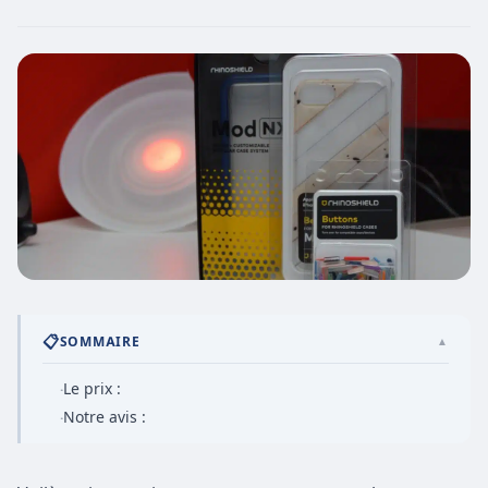
📋
SOMMAIRE
▲
Le prix :
·
Notre avis :
·