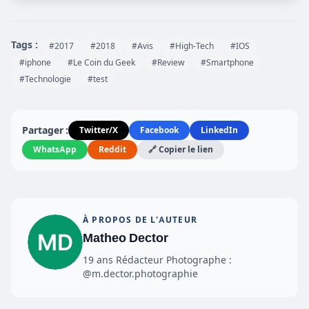
Tags :
#2017
#2018
#Avis
#High-Tech
#IOS
#iphone
#Le Coin du Geek
#Review
#Smartphone
#Technologie
#test
Partager :
Twitter/X
Facebook
LinkedIn
WhatsApp
Reddit
🔗 Copier le lien
À PROPOS DE L'AUTEUR
Matheo Dector
19 ans Rédacteur Photographe :
@m.dector.photographie