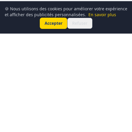
🍪 Nous utilisons des cookies pour améliorer votre expérience
et afficher des publicités personnalisées.
En savoir plus
Accepter
Refuser
Conciergerie du Geek est un média dédié à l’actualité
technologique, au gaming, à la culture geek et au
numérique. Chaque jour, nous partageons les dernières
nouveautés, tendances et innovations à travers un contenu