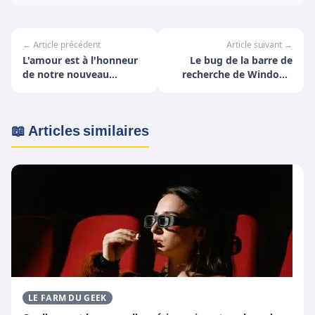
← Article précédent
Article suivant →
L'amour est à l'honneur
Le bug de la barre de
de notre nouveau
recherche de Windows
Festival romantique PvZ :
10 frustrent les
La Bataille de
utilisateurs
Neighborville
📖 Articles similaires
LE FARM DU GEEK