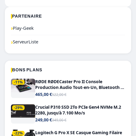
PARTENAIRE
›
Play-Geek
›
ServeurListe
BONS PLANS
RØDE RØDECaster Pro II Console
-11%
Production Audio Tout-en-Un, Bluetooth et
Double USB-C
465,00 €
522,00 €
Crucial P310 SSD 2To PCIe Gen4 NVMe M.2
-29%
2280, jusqu’à 7.100 Mo/s
249,00 €
349,00 €
Logitech G Pro X SE Casque Gaming Filaire
-22%