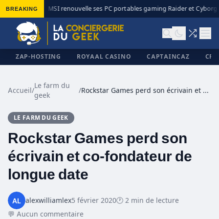
BREAKING
MSI renouvelle ses PC portables gaming Raider et Cyborg a
◆
ZAP-HOSTING
ROYAAL CASINO
CAPTAINCAZ
CRI
Le farm du
Accueil
/
/
Rockstar Games perd son écrivain et co-fondateur de longue date
geek
✕
LE FARM DU GEEK
Rockstar Games perd son
écrivain et co-fondateur de
longue date
alexwilliamlex
5 février 2020
🕐 2 min de lecture
💬 Aucun commentaire