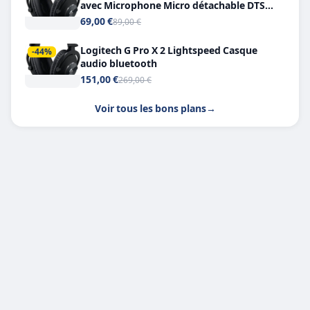
avec Microphone Micro détachable DTS
Headphone X 7.1
69,00 €
89,00 €
Logitech G Pro X 2 Lightspeed Casque
-44%
audio bluetooth
151,00 €
269,00 €
Voir tous les bons plans
→