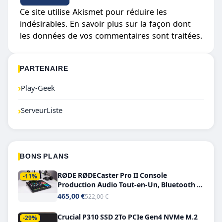
Ce site utilise Akismet pour réduire les
indésirables.
En savoir plus sur la façon dont
les données de vos commentaires sont traitées
.
PARTENAIRE
›
Play-Geek
›
ServeurListe
BONS PLANS
RØDE RØDECaster Pro II Console
-11%
Production Audio Tout-en-Un, Bluetooth et
Double USB-C
465,00 €
522,00 €
Crucial P310 SSD 2To PCIe Gen4 NVMe M.2
-29%