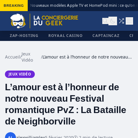
BREAKING
Nouveaux modèles Apple TV et HomePod mini : ce qu’on s
◆
ZAP-HOSTING
ROYAAL CASINO
CAPTAINCAZ
CRI
Jeux
Accueil
/
/
L’amour est à l’honneur de notre nouveau Festival romantique PvZ : La Bataille de Neighborville
Vidéo
✕
JEUX VIDÉO
L’amour est à l’honneur de
notre nouveau Festival
romantique PvZ : La Bataille
de Neighborville
alexwilliamlex
5 février 2020
🕐 2 min de lecture