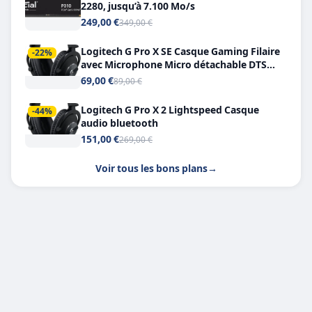
2280, jusqu’à 7.100 Mo/s
249,00 €
349,00 €
Logitech G Pro X SE Casque Gaming Filaire
-22%
avec Microphone Micro détachable DTS
Headphone X 7.1
69,00 €
89,00 €
Logitech G Pro X 2 Lightspeed Casque
-44%
audio bluetooth
151,00 €
269,00 €
Voir tous les bons plans
→