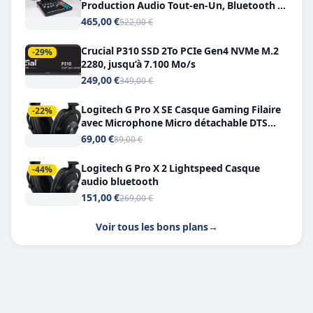
Production Audio Tout-en-Un, Bluetooth et
Double USB-C
465,00 €
522,00 €
Crucial P310 SSD 2To PCIe Gen4 NVMe M.2
-29%
2280, jusqu’à 7.100 Mo/s
249,00 €
349,00 €
Logitech G Pro X SE Casque Gaming Filaire
-22%
avec Microphone Micro détachable DTS
Headphone X 7.1
69,00 €
89,00 €
Logitech G Pro X 2 Lightspeed Casque
-44%
audio bluetooth
151,00 €
269,00 €
Voir tous les bons plans
→