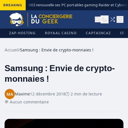
BREAKING
MSI renouvelle ses PC portables gaming Raider et Cyborg a
◆
ZAP-HOSTING
ROYAAL CASINO
CAPTAINCAZ
CRI
Accueil
/
Samsung : Envie de crypto-monnaies !
Samsung : Envie de crypto-
✕
monnaies !
Maxime
12 décembre 2018
🕐 2 min de lecture
💬 Aucun commentaire