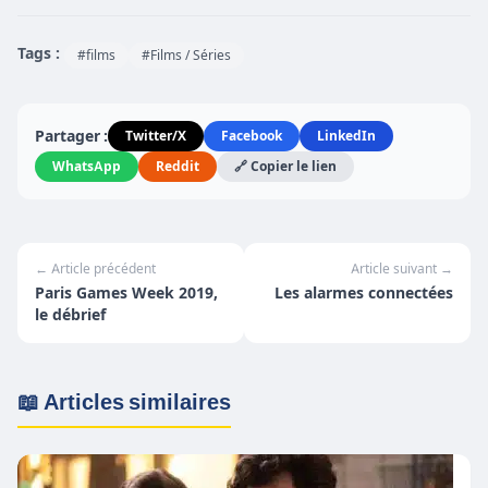
Tags :
#films
#Films / Séries
Partager :
Twitter/X
Facebook
LinkedIn
WhatsApp
Reddit
🔗 Copier le lien
← Article précédent
Article suivant →
Paris Games Week 2019,
Les alarmes connectées
le débrief
📖 Articles similaires