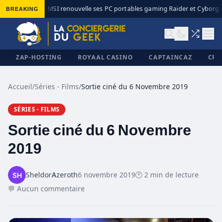
BREAKING
MSI renouvelle ses PC portables gaming Raider et Cyborg av
◆
ZAP-HOSTING
ROYAAL CASINO
CAPTAINCAZ
CRI
Accueil
/
Séries - Films
/
Sortie ciné du 6 Novembre 2019
SÉRIES - FILMS
✕
Sortie ciné du 6 Novembre
2019
SheldorAzeroth
6 novembre 2019
🕐 2 min de lecture
💬 Aucun commentaire