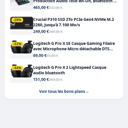
Production Audio Tout-en-Un, Bluetooth et
Double USB-C
465,00 €
522,00 €
Crucial P310 SSD 2To PCIe Gen4 NVMe M.2
-29%
2280, jusqu’à 7.100 Mo/s
249,00 €
349,00 €
Logitech G Pro X SE Casque Gaming Filaire
-22%
avec Microphone Micro détachable DTS
Headphone X 7.1
69,00 €
89,00 €
Logitech G Pro X 2 Lightspeed Casque
-44%
audio bluetooth
151,00 €
269,00 €
Voir tous les bons plans
→