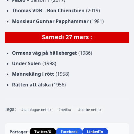
Thomas VDB – Bon Chienchien
(2019)
Monsieur Gunnar Papphammar
(1981)
Samedi 27 mars :
Ormens väg på hälleberget
(1986)
Under Solen
(1998)
Mannekäng i rött
(1958)
Rätten att älska
(1956)
Tags :
#catalogue netflix
#netflix
#sortie netflix
Partager :
Twitter/X
Facebook
LinkedIn