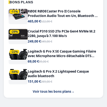
BONS PLANS
RØDE RØDECaster Pro II Console
-11%
Production Audio Tout-en-Un, Bluetooth et
Double USB-C
465,00 €
522,00 €
Crucial P310 SSD 2To PCIe Gen4 NVMe M.2
-29%
2280, jusqu’à 7.100 Mo/s
249,00 €
349,00 €
Logitech G Pro X SE Casque Gaming Filaire
-22%
avec Microphone Micro détachable DTS
Headphone X 7.1
69,00 €
89,00 €
Logitech G Pro X 2 Lightspeed Casque
-44%
audio bluetooth
151,00 €
269,00 €
Voir tous les bons plans
→