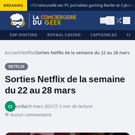
BREAKING
MSI renouvelle ses PC portables gaming Raider et Cyborg a
◆
ZAP-HOSTING
ROYAAL CASINO
CAPTAINCAZ
CRI
Accueil
/
Netflix
/
Sorties Netflix de la semaine du 22 au 28 mars
NETFLIX
✕
Sorties Netflix de la semaine
du 22 au 28 mars
cirilla
29 mars 2021
🕐 2 min de lecture
💬 Aucun commentaire