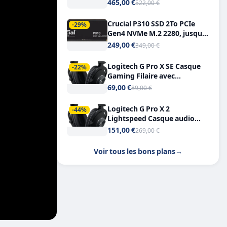
Tout-en-Un, Bluetooth et
465,00 €
522,00 €
Double USB-C
Crucial P310 SSD 2To PCIe
-29%
Gen4 NVMe M.2 2280, jusqu’à
7.100 Mo/s
249,00 €
349,00 €
Logitech G Pro X SE Casque
-22%
Gaming Filaire avec
Microphone Micro
69,00 €
89,00 €
détachable DTS Headphone X
7.1
Logitech G Pro X 2
-44%
Lightspeed Casque audio
bluetooth
151,00 €
269,00 €
Voir tous les bons plans
→