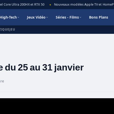
 Core Ultra 200HX et RTX 50
Nouveaux modèles Apple TV et HomePod m
◆
High-Tech
Jeux Vidéo
Séries - Films
Bons Plans
TIQUEJEU
 du 25 au 31 janvier
ire