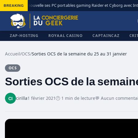
BREAKING
MSI renouvelle ses PC portables gaming Raider et Cyborg avec Intel
◆
ZAP-HOSTING
ROYAAL CASINO
CAPTAINCAZ
CRI
Accueil
/
OCS
/
Sorties OCS de la semaine du 25 au 31 janvier
OCS
✕
Sorties OCS de la semaine
cirilla
1 février 2021
🕐 1 min de lecture
💬 Aucun commenta