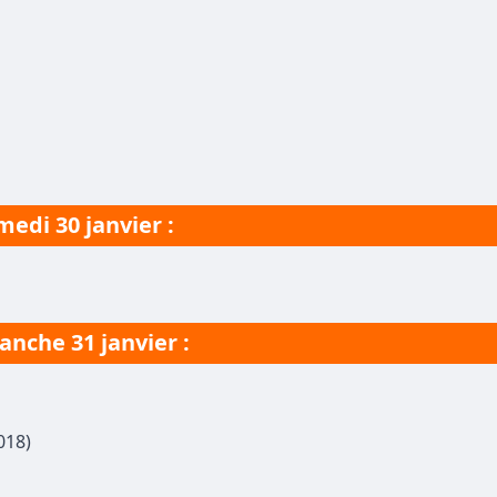
medi 30 janvier :
nche 31 janvier :
018)