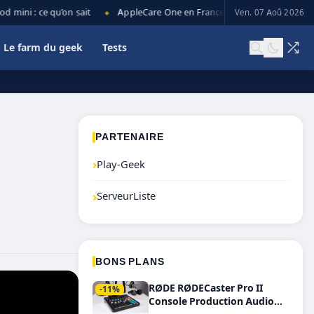
ini : ce qu’on sait
AppleCare One en France : prix, couverture et li
Ven. 07 Aoû 2026
◆
Le farm du geek
Tests
PARTENAIRE
›
Play-Geek
›
ServeurListe
BONS PLANS
RØDE RØDECaster Pro II
-11%
Console Production Audio