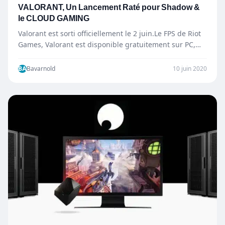
VALORANT, Un Lancement Raté pour Shadow &
le CLOUD GAMING
Valorant est sorti officiellement le 2 juin.Le FPS de Riot
Games, Valorant est disponible gratuitement sur PC,
sauf…
BA
Bavarnold
10 juin 2020