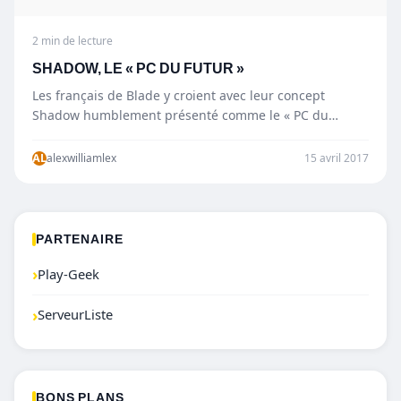
2 min de lecture
SHADOW, LE « PC DU FUTUR »
Les français de Blade y croient avec leur concept
Shadow humblement présenté comme le « PC du
futur ». Il…
AL
alexwilliamlex
15 avril 2017
PARTENAIRE
›
Play-Geek
›
ServeurListe
BONS PLANS