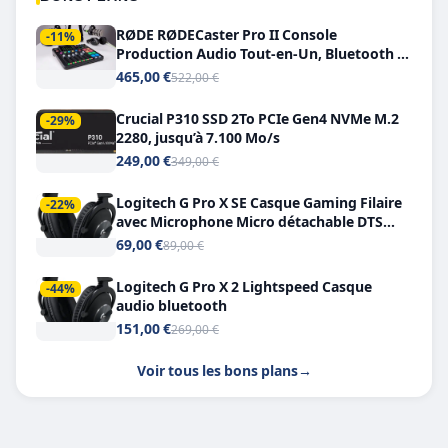
RØDE RØDECaster Pro II Console
-11%
Production Audio Tout-en-Un, Bluetooth et
Double USB-C
465,00 €
522,00 €
Crucial P310 SSD 2To PCIe Gen4 NVMe M.2
-29%
2280, jusqu’à 7.100 Mo/s
249,00 €
349,00 €
Logitech G Pro X SE Casque Gaming Filaire
-22%
avec Microphone Micro détachable DTS
Headphone X 7.1
69,00 €
89,00 €
Logitech G Pro X 2 Lightspeed Casque
-44%
audio bluetooth
151,00 €
269,00 €
Voir tous les bons plans
→