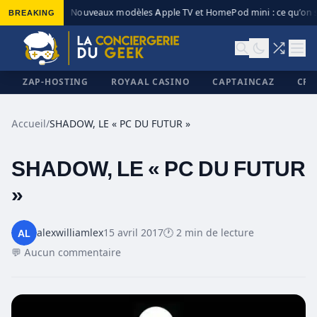
BREAKING
Nouveaux modèles Apple TV et HomePod mini : ce qu’on s
◆
ZAP-HOSTING
ROYAAL CASINO
CAPTAINCAZ
CRI
Accueil
/
SHADOW, LE « PC DU FUTUR »
SHADOW, LE « PC DU FUTUR
✕
»
alexwilliamlex
15 avril 2017
🕐 2 min de lecture
💬 Aucun commentaire