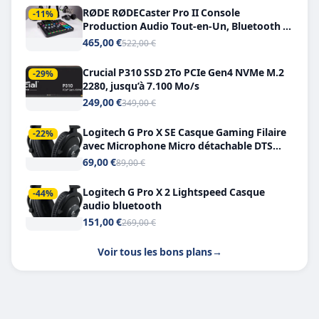
RØDE RØDECaster Pro II Console
-11%
Production Audio Tout-en-Un, Bluetooth et
Double USB-C
465,00 €
522,00 €
Crucial P310 SSD 2To PCIe Gen4 NVMe M.2
-29%
2280, jusqu’à 7.100 Mo/s
249,00 €
349,00 €
Logitech G Pro X SE Casque Gaming Filaire
-22%
avec Microphone Micro détachable DTS
Headphone X 7.1
69,00 €
89,00 €
Logitech G Pro X 2 Lightspeed Casque
-44%
audio bluetooth
151,00 €
269,00 €
Voir tous les bons plans
→