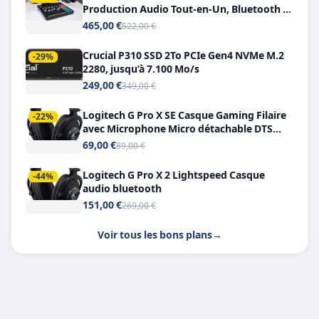
Production Audio Tout-en-Un, Bluetooth et
Double USB-C
465,00 €
522,00 €
Crucial P310 SSD 2To PCIe Gen4 NVMe M.2
-29%
2280, jusqu’à 7.100 Mo/s
249,00 €
349,00 €
Logitech G Pro X SE Casque Gaming Filaire
-22%
avec Microphone Micro détachable DTS
Headphone X 7.1
69,00 €
89,00 €
Logitech G Pro X 2 Lightspeed Casque
-44%
audio bluetooth
151,00 €
269,00 €
Voir tous les bons plans
→