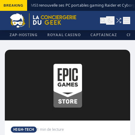
BREAKING
MSI renouvelle ses PC portables gaming Raider et Cyborg 
◆
ZAP-HOSTING
ROYAAL CASINO
CAPTAINCAZ
CRI
✕
HIGH-TECH
1 min de lecture