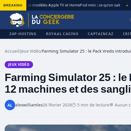
BREAKING
Nouveaux modèles Apple TV et HomePod mini : ce qu’on sait
Ap
◆
◆
ZAP-HOSTING
ROYAAL CASINO
CAPTAINCAZ
CRI
Accueil
/
Jeux Vidéo
/
JEUX VIDÉO
✕
Farming Simulator 25 : le
12 machines et des sangl
alexwilliamlex
26 février 2026
🕐 5 min de lecture
💬 Aucun 