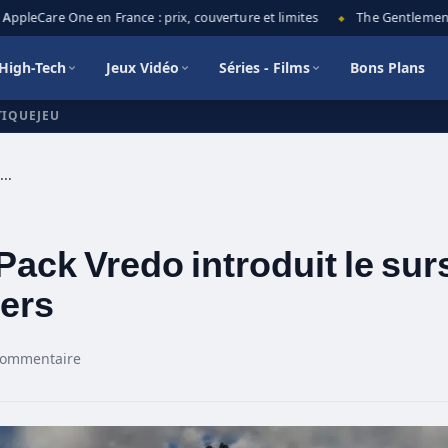
pleCare One en France : prix, couverture et limites
The Gentlemen sais
◆
High-Tech
Jeux Vidéo
Séries - Films
Bons Plans
TIQUEJEU
Farming Simulator 25 : le Pack Vredo introduit le sursemis, 12 machines et des sangliers
 Pack Vredo introduit le su
iers
commentaire