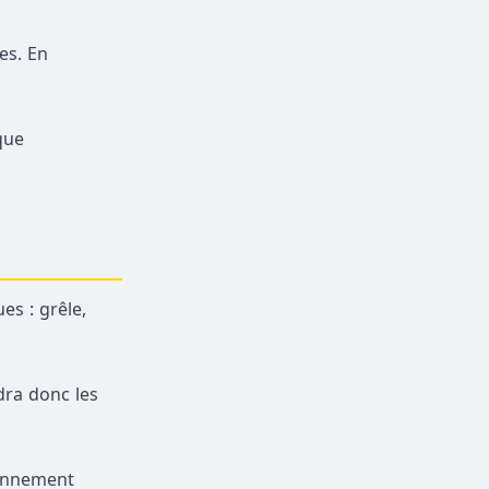
es. En
que
es : grêle,
dra donc les
ronnement