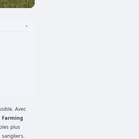
▲
sible. Avec
r
Farming
oles plus
sangliers.