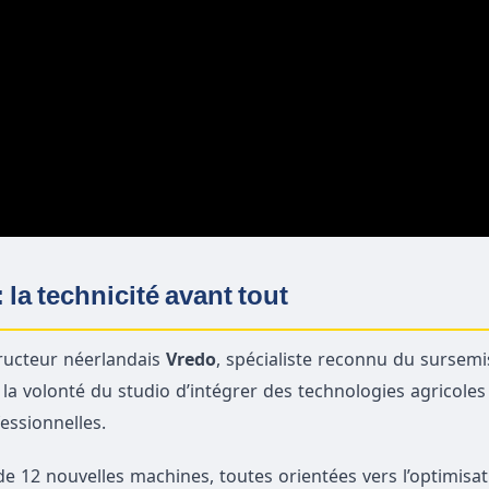
 la technicité avant tout
tructeur néerlandais
Vredo
, spécialiste reconnu du sursemi
e la volonté du studio d’intégrer des technologies agricoles
fessionnelles.
de 12 nouvelles machines, toutes orientées vers l’optimisat