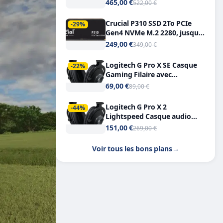
Tout-en-Un, Bluetooth et
465,00 €
522,00 €
Double USB-C
Crucial P310 SSD 2To PCIe
-29%
Gen4 NVMe M.2 2280, jusqu’à
7.100 Mo/s
249,00 €
349,00 €
Logitech G Pro X SE Casque
-22%
Gaming Filaire avec
Microphone Micro
69,00 €
89,00 €
détachable DTS Headphone X
7.1
Logitech G Pro X 2
-44%
Lightspeed Casque audio
bluetooth
151,00 €
269,00 €
Voir tous les bons plans
→