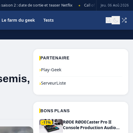
on 2 : date de sortie et teaser Netflix
Call of Duty: Black Ops 7 lance
Jeu. 06 Aoû 2026
◆
Le farm du geek
Tests
PARTENAIRE
›
Play-Geek
rsemis,
›
ServeurListe
BONS PLANS
RØDE RØDECaster Pro II
-11%
Console Production Audio