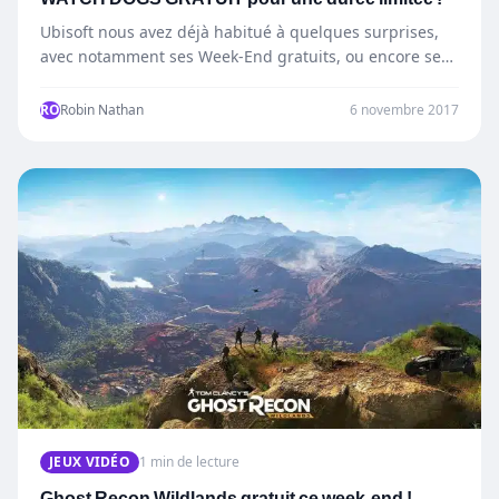
Ubisoft nous avez déjà habitué à quelques surprises,
avec notamment ses Week-End gratuits, ou encore ses
jeux gratuit !…
RO
Robin Nathan
6 novembre 2017
JEUX VIDÉO
1 min de lecture
Ghost Recon Wildlands gratuit ce week-end !