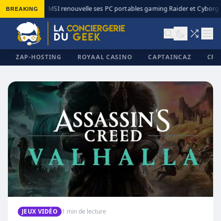
BREAKING
MSI renouvelle ses PC portables gaming Raider et Cyborg a
◆
ZAP-HOSTING
ROYAAL CASINO
CAPTAINCAZ
CRI
✕
JEUX VIDÉO
1 min de lecture