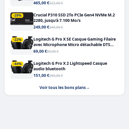
Double USB-C
465,00 €
522,00 €
Crucial P310 SSD 2To PCIe Gen4 NVMe M.2
-29%
2280, jusqu’à 7.100 Mo/s
249,00 €
349,00 €
Logitech G Pro X SE Casque Gaming Filaire
-22%
avec Microphone Micro détachable DTS
Headphone X 7.1
69,00 €
89,00 €
Logitech G Pro X 2 Lightspeed Casque
-44%
audio bluetooth
151,00 €
269,00 €
Voir tous les bons plans
→