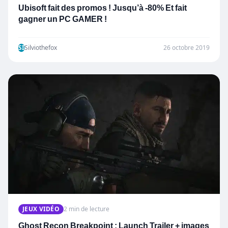
Ubisoft fait des promos ! Jusqu’à -80% Et fait
gagner un PC GAMER !
SI
Silviothefox
26 octobre 2019
JEUX VIDÉO
2 min de lecture
Ghost Recon Breakpoint : Launch Trailer + images