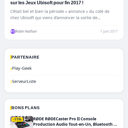
sur les Jeux Ubisoft pour fin 2017 !
C’était bel et bien la période « annonce » du coté de
chez Ubisoft qui viens d’annoncer la sortie de…
RO
Robin Nathan
1 juin 2017
PARTENAIRE
›
Play-Geek
›
ServeurListe
BONS PLANS
RØDE RØDECaster Pro II Console
-11%
Production Audio Tout-en-Un, Bluetooth et