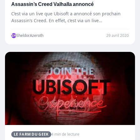
Assassin’s Creed Valhalla annoncé
C’est via un live que Ubisoft a annoncé son prochain
Assassin’s Creed. En effet, c’est via un live…
SH
SheldorAzeroth
29 avril 2020
LE FARM DU GEEK
4 min de lecture