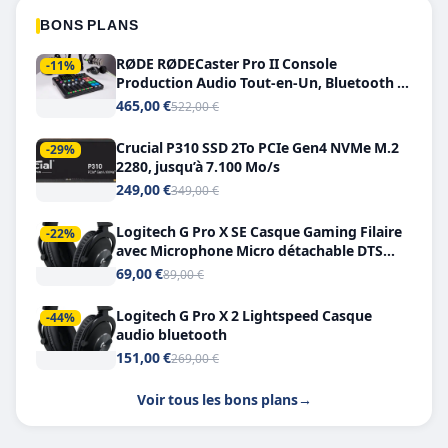
BONS PLANS
RØDE RØDECaster Pro II Console
-11%
Production Audio Tout-en-Un, Bluetooth et
Double USB-C
465,00 €
522,00 €
Crucial P310 SSD 2To PCIe Gen4 NVMe M.2
-29%
2280, jusqu’à 7.100 Mo/s
249,00 €
349,00 €
Logitech G Pro X SE Casque Gaming Filaire
-22%
avec Microphone Micro détachable DTS
Headphone X 7.1
69,00 €
89,00 €
Logitech G Pro X 2 Lightspeed Casque
-44%
audio bluetooth
151,00 €
269,00 €
Voir tous les bons plans
→