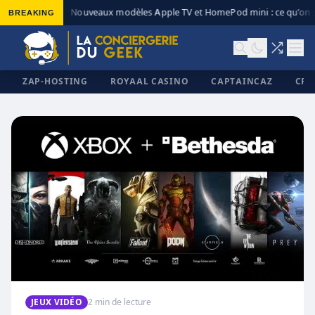
BREAKING
Nouveaux modèles Apple TV et HomePod mini : ce qu’on s
◆
ZAP-HOSTING
ROYAAL CASINO
CAPTAINCAZ
CRI
✕
JEUX VIDÉO
2 min de lecture