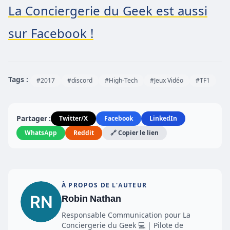
La Conciergerie du Geek est aussi
sur Facebook !
Tags :
#2017
#discord
#High-Tech
#Jeux Vidéo
#TF1
Partager :
Twitter/X
Facebook
LinkedIn
WhatsApp
Reddit
🔗 Copier le lien
À PROPOS DE L'AUTEUR
Robin Nathan
Responsable Communication pour La
Conciergerie du Geek 💻 | Pilote de