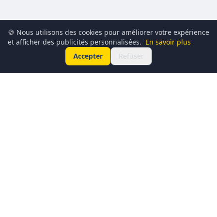
🍪 Nous utilisons des cookies pour améliorer votre expérience
et afficher des publicités personnalisées.
En savoir plus
Accepter
Refuser
Conciergerie du Geek est un média dédié à l’actualité
technologique, au gaming, à la culture geek et au