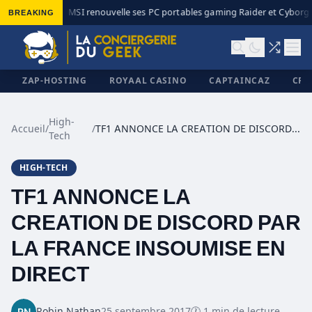
BREAKING
MSI renouvelle ses PC portables gaming Raider et Cyborg a
◆
ZAP-HOSTING
ROYAAL CASINO
CAPTAINCAZ
CRI
High-
Accueil
/
/
TF1 ANNONCE LA CREATION DE DISCORD PAR LA FRANCE INSOUMISE EN DIRECT
Tech
✕
HIGH-TECH
TF1 ANNONCE LA
CREATION DE DISCORD PAR
LA FRANCE INSOUMISE EN
DIRECT
Robin Nathan
25 septembre 2017
🕐 1 min de lecture