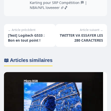
Karting pour SRP Compétition 🏁 |
NBA/NFL loveeeer 🏈🏀
← Article précédent
Article suivant →
[Test] Logitech G533 :
TWITTER VA ESSAYER LES
Bon en tout point !
280 CARACTERES
📖 Articles similaires