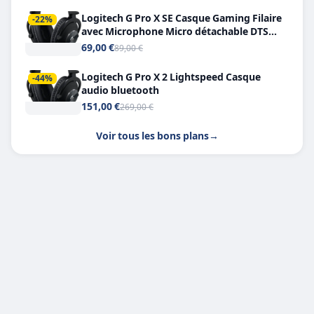
Logitech G Pro X SE Casque Gaming Filaire
-22%
avec Microphone Micro détachable DTS
Headphone X 7.1
69,00 €
89,00 €
Logitech G Pro X 2 Lightspeed Casque
-44%
audio bluetooth
151,00 €
269,00 €
Voir tous les bons plans
→