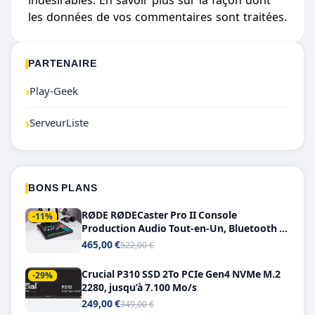
indésirables.
En savoir plus sur la façon dont
les données de vos commentaires sont traitées
.
PARTENAIRE
›
Play-Geek
›
ServeurListe
BONS PLANS
RØDE RØDECaster Pro II Console
-11%
Production Audio Tout-en-Un, Bluetooth et
Double USB-C
465,00 €
522,00 €
Crucial P310 SSD 2To PCIe Gen4 NVMe M.2
-29%
2280, jusqu’à 7.100 Mo/s
249,00 €
349,00 €