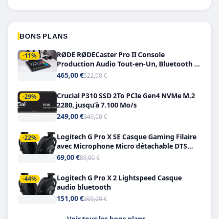
BONS PLANS
RØDE RØDECaster Pro II Console
-11%
Production Audio Tout-en-Un, Bluetooth et
Double USB-C
465,00 €
522,00 €
Crucial P310 SSD 2To PCIe Gen4 NVMe M.2
-29%
2280, jusqu’à 7.100 Mo/s
249,00 €
349,00 €
Logitech G Pro X SE Casque Gaming Filaire
-22%
avec Microphone Micro détachable DTS
Headphone X 7.1
69,00 €
89,00 €
Logitech G Pro X 2 Lightspeed Casque
-44%
audio bluetooth
151,00 €
269,00 €
Voir tous les bons plans
→