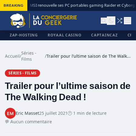
BREAKING
MSI renouvelle ses PC portables gaming Raider et Cyborg a
◆
ZAP-HOSTING
ROYAAL CASINO
CAPTAINCAZ
CRI
Séries -
Accueil
/
/
Trailer pour l’ultime saison de The Walking Dead !
Films
✕
SÉRIES - FILMS
Trailer pour l’ultime saison de
The Walking Dead !
Eric Masset
25 juillet 2021
🕐 1 min de lecture
💬 Aucun commentaire