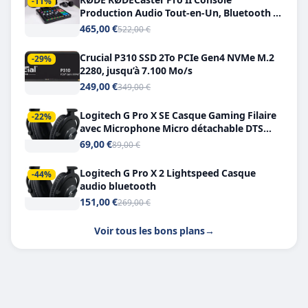
-11%
Production Audio Tout-en-Un, Bluetooth et
Double USB-C
465,00 €
522,00 €
Crucial P310 SSD 2To PCIe Gen4 NVMe M.2
-29%
2280, jusqu’à 7.100 Mo/s
249,00 €
349,00 €
Logitech G Pro X SE Casque Gaming Filaire
-22%
avec Microphone Micro détachable DTS
Headphone X 7.1
69,00 €
89,00 €
Logitech G Pro X 2 Lightspeed Casque
-44%
audio bluetooth
151,00 €
269,00 €
Voir tous les bons plans
→