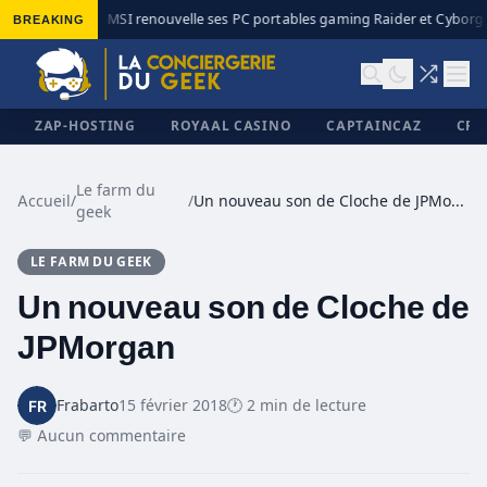
BREAKING
MSI renouvelle ses PC portables gaming Raider et Cyborg a
◆
ZAP-HOSTING
ROYAAL CASINO
CAPTAINCAZ
CRI
Le farm du
Accueil
/
/
Un nouveau son de Cloche de JPMorgan
geek
✕
LE FARM DU GEEK
Un nouveau son de Cloche de
JPMorgan
Frabarto
15 février 2018
🕐 2 min de lecture
💬 Aucun commentaire