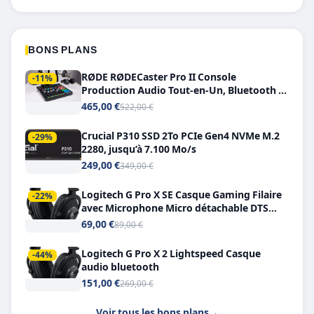
BONS PLANS
RØDE RØDECaster Pro II Console
-11%
Production Audio Tout-en-Un, Bluetooth et
Double USB-C
465,00 €
522,00 €
Crucial P310 SSD 2To PCIe Gen4 NVMe M.2
-29%
2280, jusqu’à 7.100 Mo/s
249,00 €
349,00 €
Logitech G Pro X SE Casque Gaming Filaire
-22%
avec Microphone Micro détachable DTS
Headphone X 7.1
69,00 €
89,00 €
Logitech G Pro X 2 Lightspeed Casque
-44%
audio bluetooth
151,00 €
269,00 €
Voir tous les bons plans
→