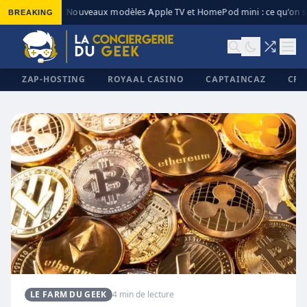
BREAKING
Nouveaux modèles Apple TV et HomePod mini : ce qu’on sa
◆
ZAP-HOSTING
ROYAAL CASINO
CAPTAINCAZ
CRI
✕
LE FARM DU GEEK
4 min de lecture