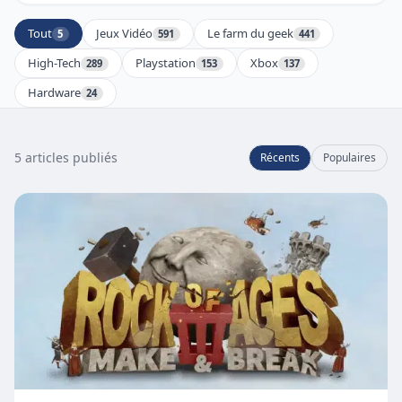
Tout
Jeux Vidéo
Le farm du geek
5
591
441
High-Tech
Playstation
Xbox
289
153
137
Hardware
24
5 articles publiés
Récents
Populaires