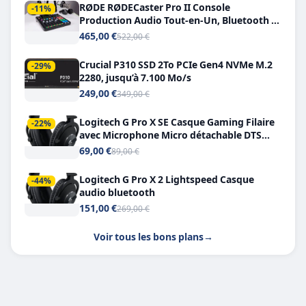
RØDE RØDECaster Pro II Console
-11%
Production Audio Tout-en-Un, Bluetooth et
Double USB-C
465,00 €
522,00 €
Crucial P310 SSD 2To PCIe Gen4 NVMe M.2
-29%
2280, jusqu’à 7.100 Mo/s
249,00 €
349,00 €
Logitech G Pro X SE Casque Gaming Filaire
-22%
avec Microphone Micro détachable DTS
Headphone X 7.1
69,00 €
89,00 €
Logitech G Pro X 2 Lightspeed Casque
-44%
audio bluetooth
151,00 €
269,00 €
Voir tous les bons plans
→