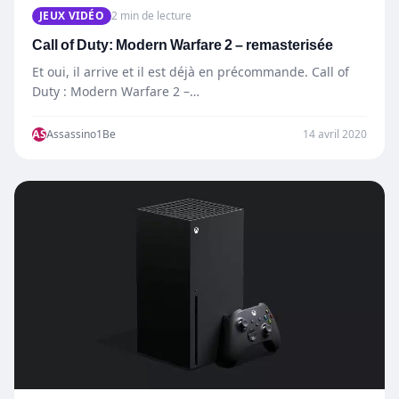
JEUX VIDÉO
2 min de lecture
Call of Duty: Modern Warfare 2 – remasterisée
Et oui, il arrive et il est déjà en précommande. Call of
Duty : Modern Warfare 2 –…
AS
Assassino1Be
14 avril 2020