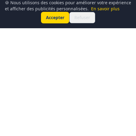
🍪 Nous utilisons des cookies pour améliorer votre expérience
et afficher des publicités personnalisées.
En savoir plus
Accepter
Refuser
Conciergerie du Geek est un média dédié à l’actualité
technologique, au gaming, à la culture geek et au
numérique. Chaque jour, nous partageons les dernières
nouveautés, tendances et innovations à travers un contenu
clair, accessible et passionné.