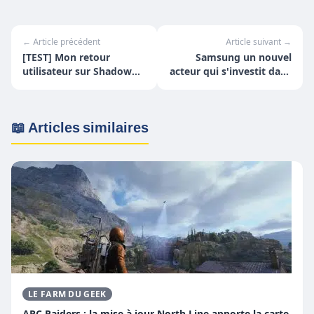
← Article précédent
Article suivant →
[TEST] Mon retour
Samsung un nouvel
utilisateur sur Shadow
acteur qui s'investit dans
PC
le minage
📖 Articles similaires
LE FARM DU GEEK
ARC Raiders : la mise à jour North Line apporte la carte