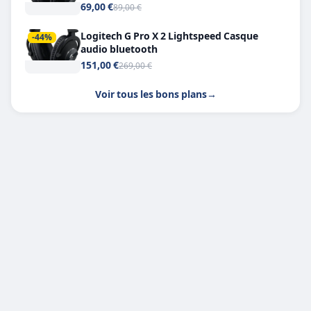
Headphone X 7.1
69,00 €
89,00 €
Logitech G Pro X 2 Lightspeed Casque
-44%
audio bluetooth
151,00 €
269,00 €
Voir tous les bons plans
→