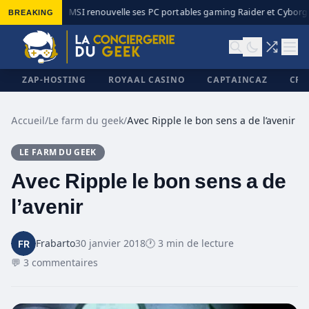
BREAKING
MSI renouvelle ses PC portables gaming Raider et Cyborg a
◆
ZAP-HOSTING
ROYAAL CASINO
CAPTAINCAZ
CRI
Accueil
/
Le farm du geek
/
Avec Ripple le bon sens a de l’avenir
LE FARM DU GEEK
✕
Avec Ripple le bon sens a de
l’avenir
Frabarto
30 janvier 2018
🕐 3 min de lecture
💬 3 commentaires