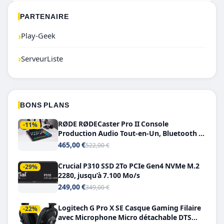
PARTENAIRE
›
Play-Geek
›
ServeurListe
BONS PLANS
RØDE RØDECaster Pro II Console
-11%
Production Audio Tout-en-Un, Bluetooth et
Double USB-C
465,00 €
522,00 €
Crucial P310 SSD 2To PCIe Gen4 NVMe M.2
-29%
2280, jusqu’à 7.100 Mo/s
249,00 €
349,00 €
Logitech G Pro X SE Casque Gaming Filaire
-22%
avec Microphone Micro détachable DTS