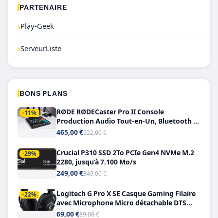
PARTENAIRE
›
Play-Geek
›
ServeurListe
BONS PLANS
RØDE RØDECaster Pro II Console
-11%
Production Audio Tout-en-Un, Bluetooth et
Double USB-C
465,00 €
522,00 €
Crucial P310 SSD 2To PCIe Gen4 NVMe M.2
-29%
2280, jusqu’à 7.100 Mo/s
249,00 €
349,00 €
Logitech G Pro X SE Casque Gaming Filaire
-22%
avec Microphone Micro détachable DTS
Headphone X 7.1
69,00 €
89,00 €