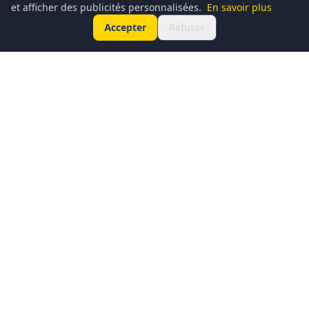
et afficher des publicités personnalisées.
En savoir plus
Accepter
Refuser
Conciergerie du Geek est un média dédié à l’actualité
technologique, au gaming, à la culture geek et au
numérique. Chaque jour, nous partageons les dernières
nouveautés, tendances et innovations à travers un contenu
clair, accessible et passionné.