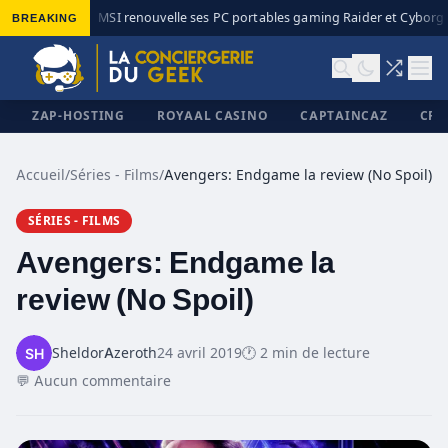
BREAKING
MSI renouvelle ses PC portables gaming Raider et Cyborg a
◆
ZAP-HOSTING
ROYAAL CASINO
CAPTAINCAZ
CRI
Accueil
/
Séries - Films
/
Avengers: Endgame la review (No Spoil)
SÉRIES - FILMS
✕
Avengers: Endgame la
review (No Spoil)
SheldorAzeroth
24 avril 2019
🕐 2 min de lecture
💬 Aucun commentaire